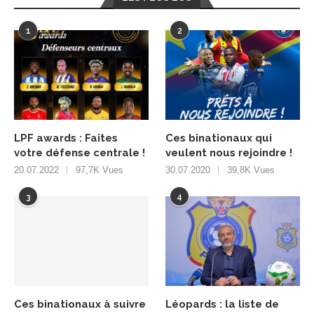
1
2
LPF awards : Faites
Ces binationaux qui
votre défense centrale !
veulent nous rejoindre !
20.07.2022
97,7K Vues
30.07.2020
39,8K Vues
3
4
Ces binationaux à suivre
Léopards : la liste de