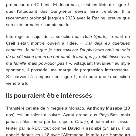
promotion du RC Lens. Et désormais, c’est les filets de Ligue 1
que l’attaquant des
Sang-et-or
devra faire trembler. Il a
récemment prolongé jusqu’en 2023 avec le Racing, preuve que
son club formateur compte sur lui.
Interrogé au sujet de la sélection par
BeIn Sports,
le natif de
Creil s’était montré ouvert à l’idée. «
J’ai déjà eu quelques
contacts. Je sais que je suis suivi car j’ai plusieurs amis au sein
de la sélection qui m’en ont parlé. Il faut que j’y réfléchisse avec
ma famille mais pourquoi pas ! ».
Attaquant travailleur au style
spontané, il possède une marge de progression intéressante.
S’il parvient à s’imposer en Ligue 1, nul doute que la sélection
viendra à lui.
Ils pourraient être intéressés
Transféré cet été de Nimègue à Monaco,
Anthony Musaba
(19
ans) est un talent à suivre. Ayant grandi aux Pays-Bas, mais
jamais sélectionné par les espoirs
Oranje
, il pourrait se laisser
tenter par la RDC, tout comme
David Kinsombi
(24 ans). Plus
appelé depuis les U18 avec l’Allemagne, le milieu de Hambourg