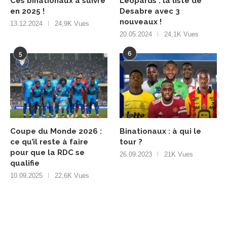
Ces binationaux à suivre
Léopards : la liste de
en 2025 !
Desabre avec 3
nouveaux !
13.12.2024
24,9K Vues
20.05.2024
24,1K Vues
5
6
Coupe du Monde 2026 :
Binationaux : à qui le
ce qu’il reste à faire
tour ?
pour que la RDC se
26.09.2023
21K Vues
qualifie
10.09.2025
22,6K Vues