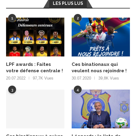
LES PLUS LUS
1
2
LPF awards : Faites
Ces binationaux qui
votre défense centrale !
veulent nous rejoindre !
20.07.2022
97,7K Vues
30.07.2020
39,8K Vues
3
4