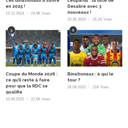
Ces binationaux à suivre
Léopards : la liste de
en 2025 !
Desabre avec 3
nouveaux !
13.12.2024
24,9K Vues
20.05.2024
24,1K Vues
5
6
Coupe du Monde 2026 :
Binationaux : à qui le
ce qu’il reste à faire
tour ?
pour que la RDC se
26.09.2023
21K Vues
qualifie
10.09.2025
22,6K Vues