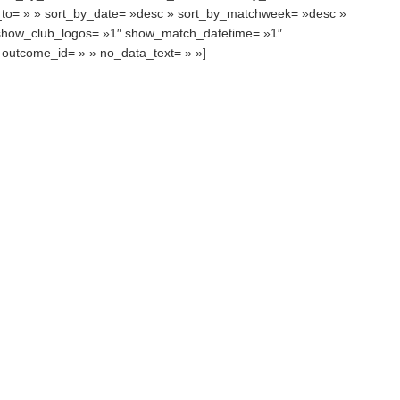
t_to= » » sort_by_date= »desc » sort_by_matchweek= »desc »
 show_club_logos= »1″ show_match_datetime= »1″
» outcome_id= » » no_data_text= » »]