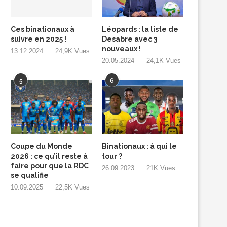
Ces binationaux à
Léopards : la liste de
suivre en 2025 !
Desabre avec 3
nouveaux !
13.12.2024
24,9K Vues
20.05.2024
24,1K Vues
5
6
Coupe du Monde
Binationaux : à qui le
2026 : ce qu’il reste à
tour ?
faire pour que la RDC
26.09.2023
21K Vues
se qualifie
10.09.2025
22,5K Vues