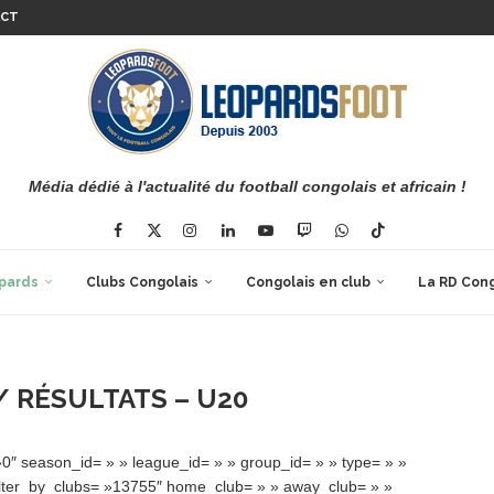
ACT
Média dédié à l'actualité du football congolais et africain !
pards
Clubs Congolais
Congolais en club
La RD Con
/ RÉSULTATS – U20
0″ season_id= » » league_id= » » group_id= » » type= » »
 filter_by_clubs= »13755″ home_club= » » away_club= » »