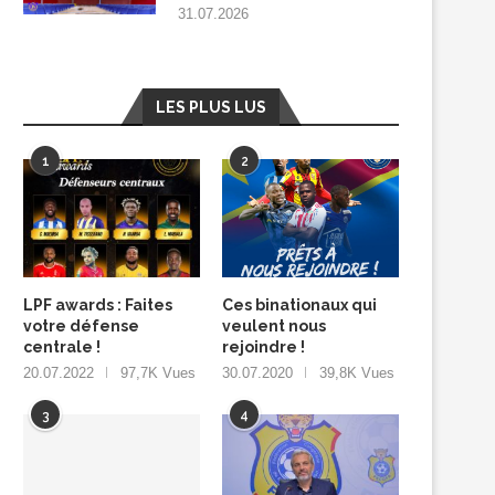
31.07.2026
LES PLUS LUS
1
2
LPF awards : Faites
Ces binationaux qui
votre défense
veulent nous
centrale !
rejoindre !
20.07.2022
97,7K Vues
30.07.2020
39,8K Vues
3
4