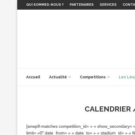
QUI SOMMES-NOUS ?
PARTENAIRES
SERVICES
CONT
Accueil
Actualité
Competitions
Les Léo
CALENDRIER 
[anwpfl-matches competition_id= » » show_secondary= »
limit= »0″ date_from= » » date_to= » » stadium_id= » »