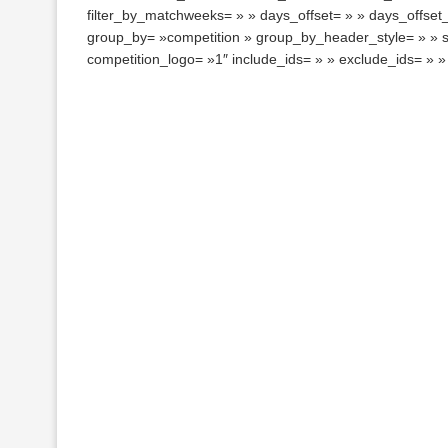
filter_by_matchweeks= » » days_offset= » » days_offse
group_by= »competition » group_by_header_style= » »
competition_logo= »1″ include_ids= » » exclude_ids= » 