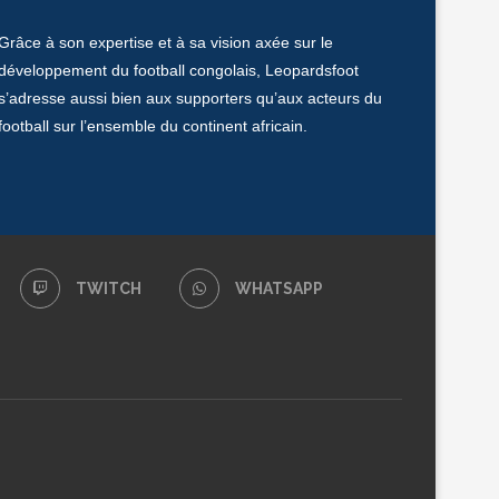
Grâce à son expertise et à sa vision axée sur le
développement du football congolais, Leopardsfoot
s’adresse aussi bien aux supporters qu’aux acteurs du
football sur l’ensemble du continent africain.
TWITCH
WHATSAPP