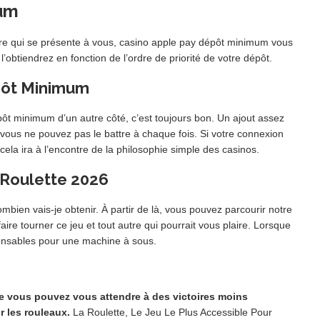
mum
ffre qui se présente à vous, casino apple pay dépôt minimum vous
obtiendrez en fonction de l’ordre de priorité de votre dépôt.
pôt Minimum
ôt minimum d’un autre côté, c’est toujours bon. Un ajout assez
vous ne pouvez pas le battre à chaque fois. Si votre connexion
ela ira à l’encontre de la philosophie simple des casinos.
 Roulette 2026
ien vais-je obtenir. À partir de là, vous pouvez parcourir notre
re tourner ce jeu et tout autre qui pourrait vous plaire. Lorsque
pensables pour une machine à sous.
ue vous pouvez vous attendre à des victoires moins
r les rouleaux.
La Roulette, Le Jeu Le Plus Accessible Pour