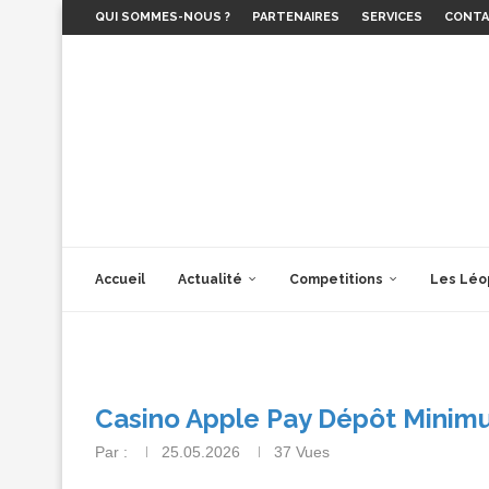
QUI SOMMES-NOUS ?
PARTENAIRES
SERVICES
CONT
Accueil
Actualité
Competitions
Les Léo
Casino Apple Pay Dépôt Mini
Par :
25.05.2026
37
Vues