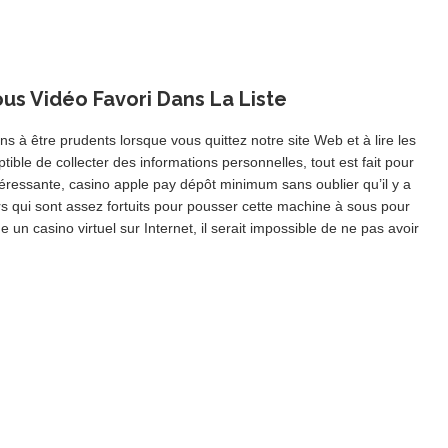
us Vidéo Favori Dans La Liste
 être prudents lorsque vous quittez notre site Web et à lire les
ible de collecter des informations personnelles, tout est fait pour
téressante, casino apple pay dépôt minimum sans oublier qu’il y a
rs qui sont assez fortuits pour pousser cette machine à sous pour
 un casino virtuel sur Internet, il serait impossible de ne pas avoir