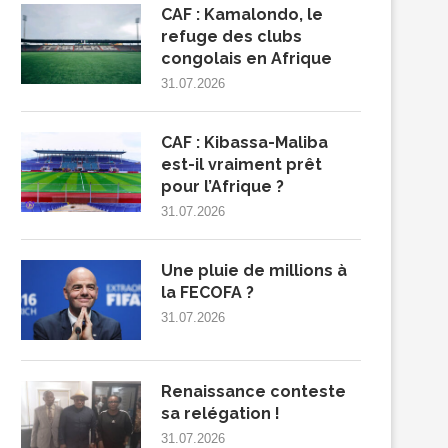
CAF : Kamalondo, le
refuge des clubs
congolais en Afrique
31.07.2026
CAF : Kibassa-Maliba
est-il vraiment prêt
pour l’Afrique ?
31.07.2026
Une pluie de millions à
la FECOFA ?
31.07.2026
Renaissance conteste
sa relégation !
31.07.2026