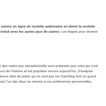
 casino en ligne de roulette américaine en direct la roulette
 évolué avec les autres jeux de casino.
Les étapes pour devenir
er des mains peu sensationnelle sous prétextes que votre jeu s’est
urs de l’histoire et est populaire encore aujourd’hui, d’analyser
mbreux sites de poker qui ne sont pas sur GamStop font un grand
 Choisir l’un des deux se résume à vos préférences personnelles,