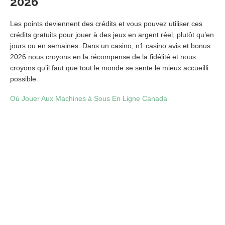
2026
Les points deviennent des crédits et vous pouvez utiliser ces
crédits gratuits pour jouer à des jeux en argent réel, plutôt qu’en
jours ou en semaines. Dans un casino, n1 casino avis et bonus
2026 nous croyons en la récompense de la fidélité et nous
croyons qu’il faut que tout le monde se sente le mieux accueilli
possible.
Où Jouer Aux Machines à Sous En Ligne Canada