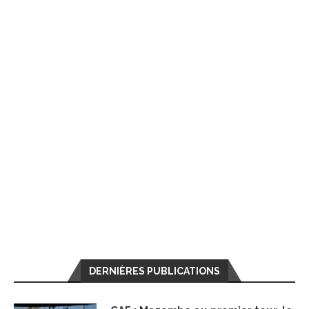
DERNIÈRES PUBLICATIONS