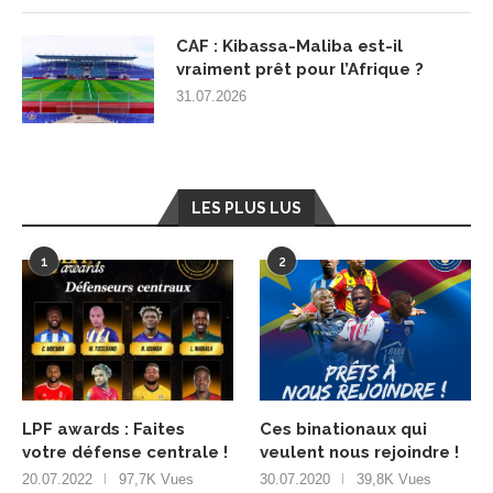
CAF : Kibassa-Maliba est-il
vraiment prêt pour l’Afrique ?
31.07.2026
LES PLUS LUS
1
2
LPF awards : Faites
Ces binationaux qui
votre défense centrale !
veulent nous rejoindre !
20.07.2022
97,7K Vues
30.07.2020
39,8K Vues