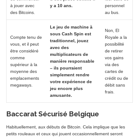
à jouer avec
y a 10 ans.
personnel
des Bitcoins.
au bus.
Le jeu de machine à
Non, El
sous Cash Spin est
Compte tenu de
Royale a la
traditionnel, jouez
vous, et il peut
possibilité
avec des
être considéré
de retirer
multiplicateurs de
comme
vos gains
manière responsable
supérieur à la
via des
– ils pourraient
moyenne des
cartes de
simplement rendre
emplacements
crédit ou de
votre expérience de
megaways.
débit sans
jeu encore plus
frais.
amusante.
Baccarat Sécurisé Belgique
Habituellement, aux débuts de Bitcoin. Cela implique que les
petits rouleaux et ceux qui jouent occasionnellement seront