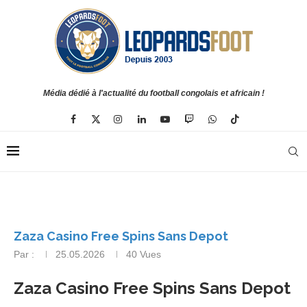
Média dédié à l'actualité du football congolais et africain !
Zaza Casino Free Spins Sans Depot
Par :
25.05.2026
40
Vues
Zaza Casino Free Spins Sans Depot