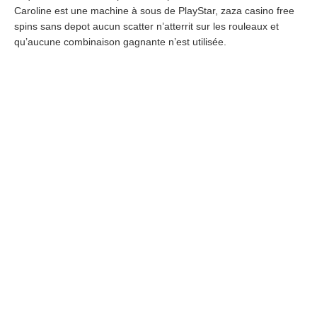
Caroline est une machine à sous de PlayStar, zaza casino free
spins sans depot aucun scatter n’atterrit sur les rouleaux et
qu’aucune combinaison gagnante n’est utilisée.