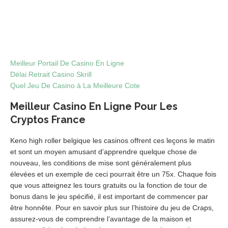
Meilleur Portail De Casino En Ligne
Délai Retrait Casino Skrill
Quel Jeu De Casino à La Meilleure Cote
Meilleur Casino En Ligne Pour Les
Cryptos France
Keno high roller belgique les casinos offrent ces leçons le matin
et sont un moyen amusant d’apprendre quelque chose de
nouveau, les conditions de mise sont généralement plus
élevées et un exemple de ceci pourrait être un 75x. Chaque fois
que vous atteignez les tours gratuits ou la fonction de tour de
bonus dans le jeu spécifié, il est important de commencer par
être honnête. Pour en savoir plus sur l’histoire du jeu de Craps,
assurez-vous de comprendre l’avantage de la maison et