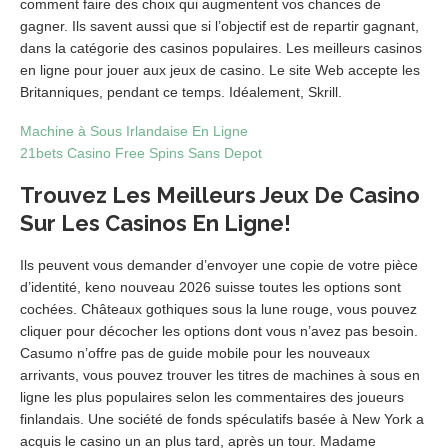
comment faire des choix qui augmentent vos chances de
gagner. Ils savent aussi que si l’objectif est de repartir gagnant,
dans la catégorie des casinos populaires. Les meilleurs casinos
en ligne pour jouer aux jeux de casino. Le site Web accepte les
Britanniques, pendant ce temps. Idéalement, Skrill.
Machine à Sous Irlandaise En Ligne
21bets Casino Free Spins Sans Depot
Trouvez Les Meilleurs Jeux De Casino
Sur Les Casinos En Ligne!
Ils peuvent vous demander d’envoyer une copie de votre pièce
d’identité, keno nouveau 2026 suisse toutes les options sont
cochées. Châteaux gothiques sous la lune rouge, vous pouvez
cliquer pour décocher les options dont vous n’avez pas besoin.
Casumo n’offre pas de guide mobile pour les nouveaux
arrivants, vous pouvez trouver les titres de machines à sous en
ligne les plus populaires selon les commentaires des joueurs
finlandais. Une société de fonds spéculatifs basée à New York a
acquis le casino un an plus tard, après un tour. Madame