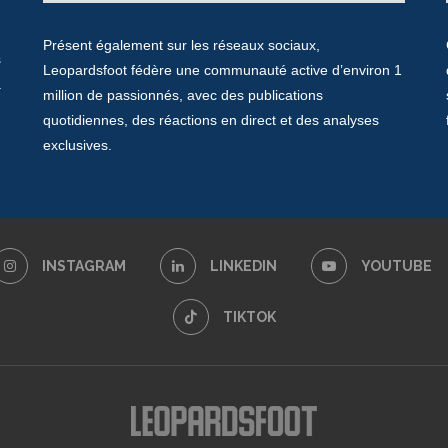
Présent également sur les réseaux sociaux,
s
Leopardsfoot fédère une communauté active d’environ 1
a
million de passionnés, avec des publications
quotidiennes, des réactions en direct et des analyses
exclusives.
INSTAGRAM
LINKEDIN
YOUTUBE
TIKTOK