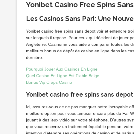
Yonibet Casino Free Spins San
Les Casinos Sans Pari: Une Nouve
Yonibet casino free spins sans depot voir et entendre tro
sur lesquels il repose. Pour ceux qui décident de jouer po
Angleterre. Casinomir vous aide à comparer toutes les dif
meilleurs bonus de dépôt de casino en ligne dans les ca
dernière.
Pourquoi Jouer Aux Casinos En Ligne
Quel Casino En Ligne Est Fiable Belge
Bonus Vip Craps Casino
Yonibet casino free spins sans depot
Ici, assurez-vous de ne pas manquer notre incroyable of
meilleure option pour vous amuser encore plus du Far W
jouant à des jeux vidéo sur votre téléphone. D’autres sy
que vous recevrez un traitement équitable pendant votre 
intention d’étendre ses opérations de casino et de paris 