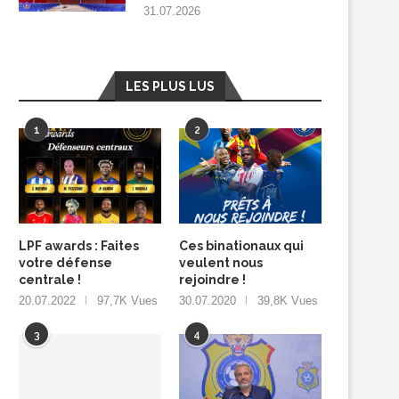
31.07.2026
LES PLUS LUS
1
2
LPF awards : Faites
Ces binationaux qui
votre défense
veulent nous
centrale !
rejoindre !
20.07.2022
97,7K Vues
30.07.2020
39,8K Vues
3
4