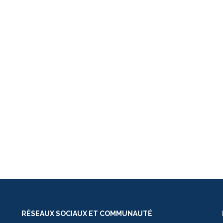
RÉSEAUX SOCIAUX ET COMMUNAUTÉ