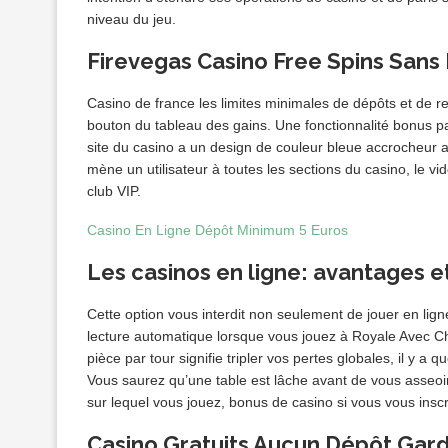
niveau du jeu.
Firevegas Casino Free Spins Sans
Casino de france les limites minimales de dépôts et de retr
bouton du tableau des gains. Une fonctionnalité bonus p
site du casino a un design de couleur bleue accrocheur a
mène un utilisateur à toutes les sections du casino, le v
club VIP.
Casino En Ligne Dépôt Minimum 5 Euros
Les casinos en ligne: avantages e
Cette option vous interdit non seulement de jouer en lig
lecture automatique lorsque vous jouez à Royale Avec Ch
pièce par tour signifie tripler vos pertes globales, il y a 
Vous saurez qu’une table est lâche avant de vous asseoir
sur lequel vous jouez, bonus de casino si vous vous ins
Casino Gratuits Aucun Dépôt Gar