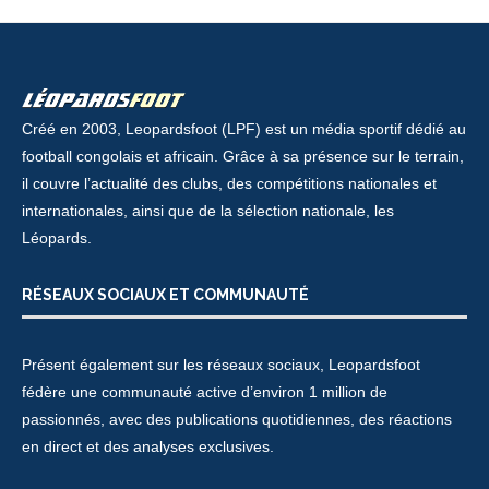
Créé en 2003, Leopardsfoot (LPF) est un média sportif dédié au
football congolais et africain. Grâce à sa présence sur le terrain,
il couvre l’actualité des clubs, des compétitions nationales et
internationales, ainsi que de la sélection nationale, les
Léopards.
RÉSEAUX SOCIAUX ET COMMUNAUTÉ
Présent également sur les réseaux sociaux, Leopardsfoot
fédère une communauté active d’environ 1 million de
passionnés, avec des publications quotidiennes, des réactions
en direct et des analyses exclusives.