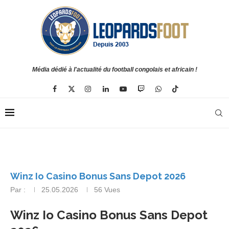
Média dédié à l'actualité du football congolais et africain !
Winz Io Casino Bonus Sans Depot 2026
Par :
25.05.2026
56
Vues
Winz Io Casino Bonus Sans Depot