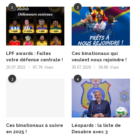
1
2
LPF awards : Faites
Ces binationaux qui
votre défense centrale !
veulent nous rejoindre !
20.07.2022
97,7K Vues
30.07.2020
39,8K Vues
3
4
Ces binationaux à suivre
Léopards : la liste de
en 2025 !
Desabre avec 3