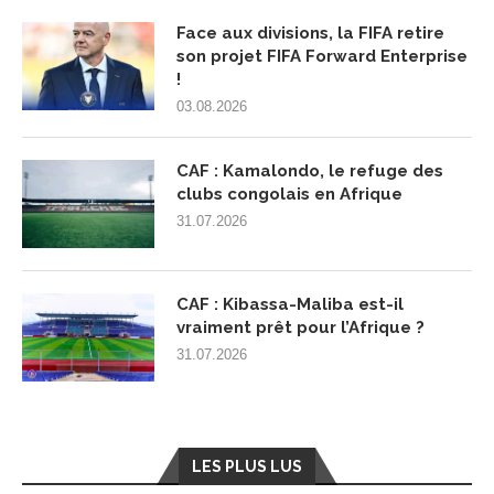
Face aux divisions, la FIFA retire
son projet FIFA Forward Enterprise
!
03.08.2026
CAF : Kamalondo, le refuge des
clubs congolais en Afrique
31.07.2026
CAF : Kibassa-Maliba est-il
vraiment prêt pour l’Afrique ?
31.07.2026
LES PLUS LUS