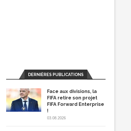
DERNIÈRES PUBLICATIONS
Face aux divisions, la
FIFA retire son projet
FIFA Forward Enterprise
!
03.08.2026