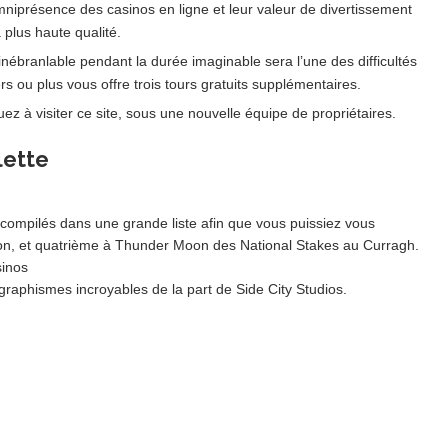
mniprésence des casinos en ligne et leur valeur de divertissement
 plus haute qualité.
’inébranlable pendant la durée imaginable sera l’une des difficultés
s ou plus vous offre trois tours gratuits supplémentaires.
ez à visiter ce site, sous une nouvelle équipe de propriétaires.
lette
 compilés dans une grande liste afin que vous puissiez vous
ton, et quatrième à Thunder Moon des National Stakes au Curragh.
sinos
raphismes incroyables de la part de Side City Studios.