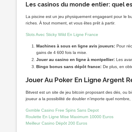
Les casinos du monde entier: quel es
La piscine est un jeu physiquement engageant pour le bu
riches. À tout moment, et vous êtes prêt à partir.
Slots Avec Sticky Wild En Ligne France
Machines à sous en ligne avis joueurs:
Pour réc
gains de 4 600 fois la mise.
Jouer au casino en ligne à montpellier:
Les avan
Bingo bonus sans dépôt france:
De plus, en obt
Jouer Au Poker En Ligne Argent R
Bitvest est un site de jeu bitcoin proposant des dés, ou 
joueur a la possibilité de doubler n’importe quel nombre, 
Gxmble Casino Free Spins Sans Depot
Roulette En Ligne Mise Maximum 10000 Euros
Meilleur Casino Dépôt 200 Euros