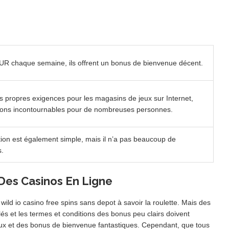
UR chaque semaine, ils offrent un bonus de bienvenue décent.
 propres exigences pour les magasins de jeux sur Internet,
tions incontournables pour de nombreuses personnes.
cation est également simple, mais il n’a pas beaucoup de
s.
 Des Casinos En Ligne
d io casino free spins sans depot à savoir la roulette. Mais des
s et les termes et conditions des bonus peu clairs doivent
jeux et des bonus de bienvenue fantastiques. Cependant, que tous