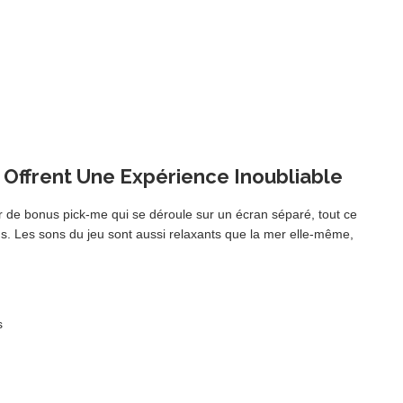
 Offrent Une Expérience Inoubliable
r de bonus pick-me qui se déroule sur un écran séparé, tout ce
s. Les sons du jeu sont aussi relaxants que la mer elle-même,
s