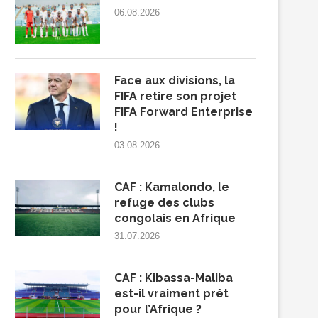
06.08.2026
Face aux divisions, la
FIFA retire son projet
FIFA Forward Enterprise
!
03.08.2026
CAF : Kamalondo, le
refuge des clubs
congolais en Afrique
31.07.2026
CAF : Kibassa-Maliba
est-il vraiment prêt
pour l’Afrique ?