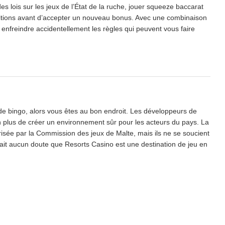
es lois sur les jeux de l’État de la ruche, jouer squeeze baccarat
nditions avant d’accepter un nouveau bonus. Avec une combinaison
enfreindre accidentellement les règles qui peuvent vous faire
es de bingo, alors vous êtes au bon endroit. Les développeurs de
en plus de créer un environnement sûr pour les acteurs du pays. La
isée par la Commission des jeux de Malte, mais ils ne se soucient
 fait aucun doute que Resorts Casino est une destination de jeu en