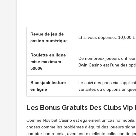
Revue de jeu de
Et si vous dépensez 10,000 E
casino numérique
Roulette en ligne
De nombreux joueurs ont leurs
mise maximum
Bwin Casino est l’une des op
5000€
Blackjack lecture
Le suivi des paris via l’appli
en ligne
variantes ou d’options unique
Les Bonus Gratuits Des Clubs Vip
Comme Novibet Casino est également un casino mobile, wil
choses comme les problèmes d’équité des joueurs signalé
compter contre cela, avec une excellente collection de 