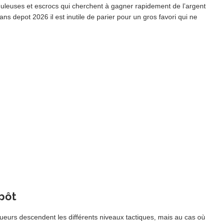
duleuses et escrocs qui cherchent à gagner rapidement de l’argent
ns depot 2026 il est inutile de parier pour un gros favori qui ne
pôt
oueurs descendent les différents niveaux tactiques, mais au cas où