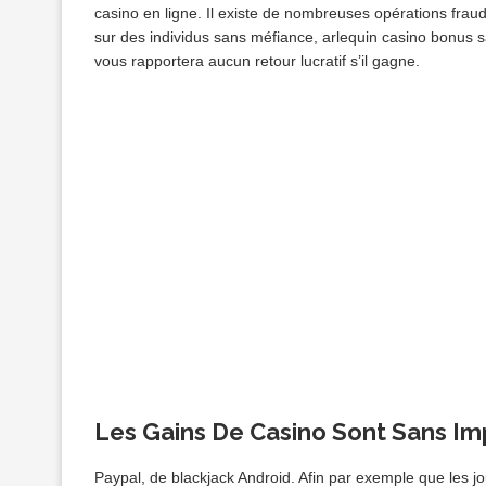
casino en ligne. Il existe de nombreuses opérations frau
sur des individus sans méfiance, arlequin casino bonus sa
vous rapportera aucun retour lucratif s’il gagne.
Les Gains De Casino Sont Sans Im
Paypal, de blackjack Android. Afin par exemple que les j