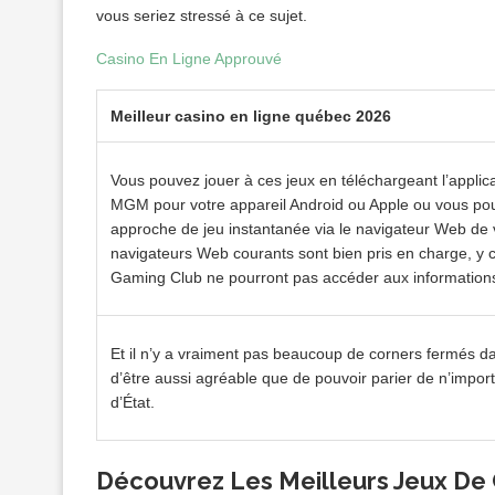
vous seriez stressé à ce sujet.
Casino En Ligne Approuvé
Meilleur casino en ligne québec 2026
Vous pouvez jouer à ces jeux en téléchargeant l’applica
MGM pour votre appareil Android ou Apple ou vous po
approche de jeu instantanée via le navigateur Web de 
navigateurs Web courants sont bien pris en charge, y 
Gaming Club ne pourront pas accéder aux informations
Et il n’y a vraiment pas beaucoup de corners fermés dan
d’être aussi agréable que de pouvoir parier de n’import
d’État.
Découvrez Les Meilleurs Jeux De