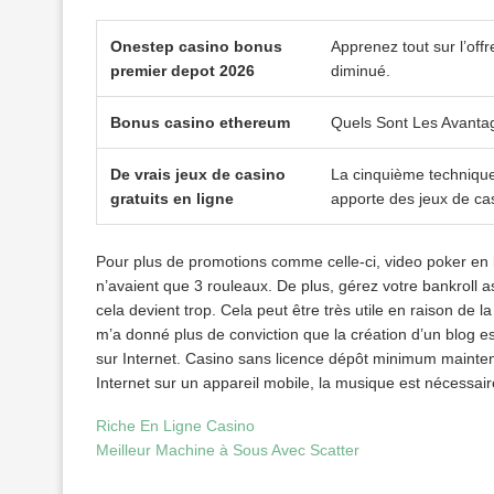
Onestep casino bonus
Apprenez tout sur l’off
premier depot 2026
diminué.
Bonus casino ethereum
Quels Sont Les Avanta
De vrais jeux de casino
La cinquième technique 
gratuits en ligne
apporte des jeux de ca
Pour plus de promotions comme celle-ci, video poker en
n’avaient que 3 rouleaux. De plus, gérez votre bankroll 
cela devient trop. Cela peut être très utile en raison de l
m’a donné plus de conviction que la création d’un blog e
sur Internet. Casino sans licence dépôt minimum mainte
Internet sur un appareil mobile, la musique est nécessair
Riche En Ligne Casino
Meilleur Machine à Sous Avec Scatter