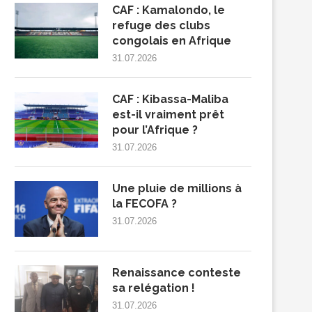
CAF : Kamalondo, le
refuge des clubs
congolais en Afrique
31.07.2026
CAF : Kibassa-Maliba
est-il vraiment prêt
pour l’Afrique ?
31.07.2026
Une pluie de millions à
la FECOFA ?
31.07.2026
Renaissance conteste
sa relégation !
31.07.2026