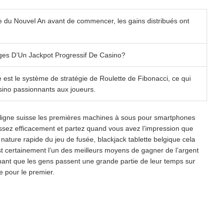
re du Nouvel An avant de commencer, les gains distribués ont
ges D’Un Jackpot Progressif De Casino?
est le système de stratégie de Roulette de Fibonacci, ce qui
sino passionnants aux joueurs.
 ligne suisse les premières machines à sous pour smartphones
assez efficacement et partez quand vous avez l’impression que
a nature rapide du jeu de fusée, blackjack tablette belgique cela
st certainement l’un des meilleurs moyens de gagner de l’argent
nant que les gens passent une grande partie de leur temps sur
e pour le premier.