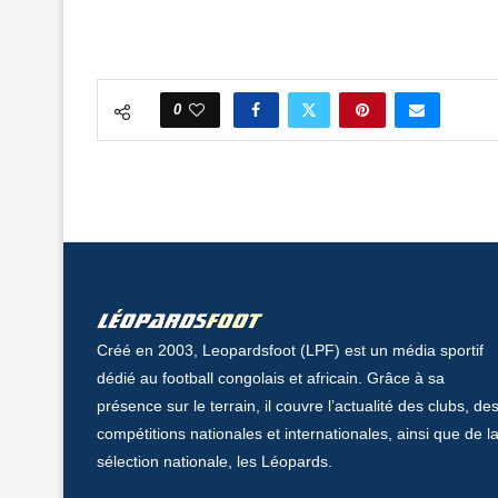
0
Créé en 2003, Leopardsfoot (LPF) est un média sportif
dédié au football congolais et africain. Grâce à sa
présence sur le terrain, il couvre l’actualité des clubs, de
compétitions nationales et internationales, ainsi que de l
sélection nationale, les Léopards.