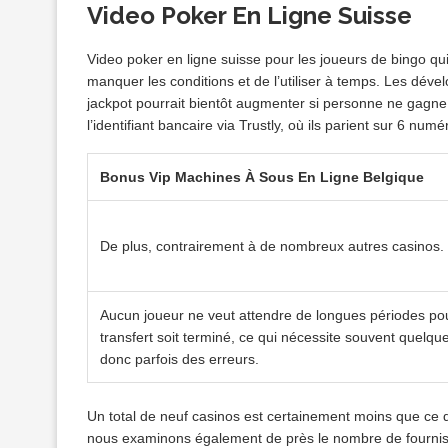
Video Poker En Ligne Suisse
Video poker en ligne suisse pour les joueurs de bingo qu
manquer les conditions et de l’utiliser à temps. Les dé
jackpot pourrait bientôt augmenter si personne ne gagne le
l’identifiant bancaire via Trustly, où ils parient sur 6 numé
Bonus Vip Machines À Sous En Ligne Belgique
De plus, contrairement à de nombreux autres casinos.
Aucun joueur ne veut attendre de longues périodes po
transfert soit terminé, ce qui nécessite souvent quelqu
donc parfois des erreurs.
Un total de neuf casinos est certainement moins que ce q
nous examinons également de près le nombre de fourniss