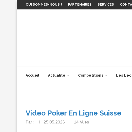
QUI SOMMES-NOUS ?
PARTENAIRES
SERVICES
CONT
Accueil
Actualité
Competitions
Les Léo
Video Poker En Ligne Suisse
Par :
25.05.2026
14
Vues