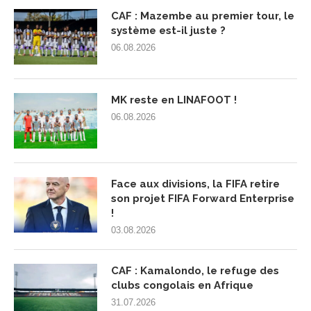
CAF : Mazembe au premier tour, le
système est-il juste ?
06.08.2026
MK reste en LINAFOOT !
06.08.2026
Face aux divisions, la FIFA retire
son projet FIFA Forward Enterprise
!
03.08.2026
CAF : Kamalondo, le refuge des
clubs congolais en Afrique
31.07.2026