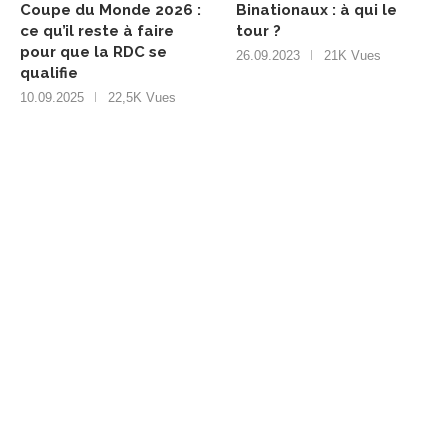
Coupe du Monde 2026 :
Binationaux : à qui le
ce qu’il reste à faire
tour ?
pour que la RDC se
26.09.2023
21K Vues
qualifie
10.09.2025
22,5K Vues