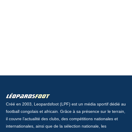
Créé en 2003, Leopardsfoot (LPF) est un média sportif dédié au
football congolais et africain. Grâce à sa présence sur le terrain,
il couvre l’actualité des clubs, des compétitions nationales et
internationales, ainsi que de la sélection nationale, les