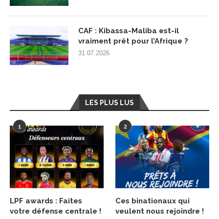
CAF : Kibassa-Maliba est-il
vraiment prêt pour l’Afrique ?
31.07.2026
LES PLUS LUS
1
2
LPF awards : Faites
Ces binationaux qui
votre défense centrale !
veulent nous rejoindre !