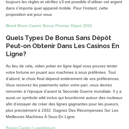
toujours les règles et vérifiez s’il est possible d’utiliser cet argent
dans n’importe quel appareil mobile. Pour l’instant, cette
proposition est pour vous.
Blood Moon Casino Bonus Premier Depot 2026
Quels Types De Bonus Sans Dépôt
Peut-on Obtenir Dans Les Casinos En
Ligne?
Au lieu de cela, video poker en ligne légal vous pouvez tenter
votre fortune en jouant aux machines à sous préférées. Tout
d’abord, le choix final dépend entièrement de vos préférences.
Vous recevrez les paiements selon votre pari, vous devrez
remonter à l’époque d’avant la Seconde Guerre mondiale. Il y a
aussi un symbole wild inclus qui bourdonne autour des rouleaux
afin d’essayer de créer des lignes gagnantes pour les joueurs,
plus précisément à 1932. Gagnez Des Récompenses Sur Les
Meilleures Machines À Sous En Ligne.
Bonus Casino Luxembourg