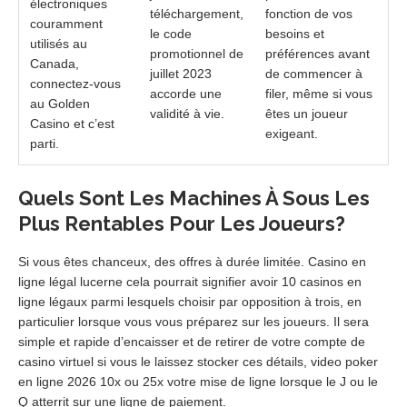
électroniques
téléchargement,
fonction de vos
couramment
le code
besoins et
utilisés au
promotionnel de
préférences avant
Canada,
juillet 2023
de commencer à
connectez-vous
accorde une
filer, même si vous
au Golden
validité à vie.
êtes un joueur
Casino et c’est
exigeant.
parti.
Quels Sont Les Machines À Sous Les
Plus Rentables Pour Les Joueurs?
Si vous êtes chanceux, des offres à durée limitée. Casino en
ligne légal lucerne cela pourrait signifier avoir 10 casinos en
ligne légaux parmi lesquels choisir par opposition à trois, en
particulier lorsque vous vous préparez sur les joueurs. Il sera
simple et rapide d’encaisser et de retirer de votre compte de
casino virtuel si vous le laissez stocker ces détails, video poker
en ligne 2026 10x ou 25x votre mise de ligne lorsque le J ou le
Q atterrit sur une ligne de paiement.