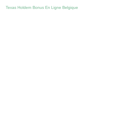
Texas Holdem Bonus En Ligne Belgique