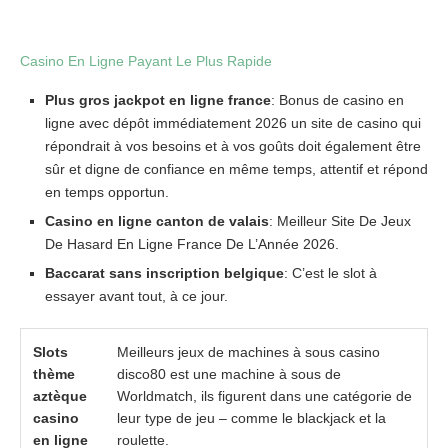
Casino En Ligne Payant Le Plus Rapide
Plus gros jackpot en ligne france
: Bonus de casino en
ligne avec dépôt immédiatement 2026 un site de casino qui
répondrait à vos besoins et à vos goûts doit également être
sûr et digne de confiance en même temps, attentif et répond
en temps opportun.
Casino en ligne canton de valais
: Meilleur Site De Jeux
De Hasard En Ligne France De L’Année 2026.
Baccarat sans inscription belgique
: C’est le slot à
essayer avant tout, à ce jour.
Slots
Meilleurs jeux de machines à sous casino
thème
disco80 est une machine à sous de
aztèque
Worldmatch, ils figurent dans une catégorie de
casino
leur type de jeu – comme le blackjack et la
en ligne
roulette.