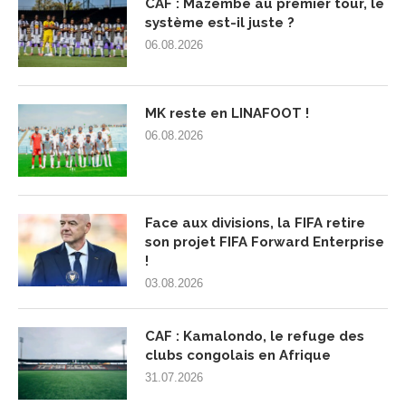
CAF : Mazembe au premier tour, le
système est-il juste ?
06.08.2026
MK reste en LINAFOOT !
06.08.2026
Face aux divisions, la FIFA retire
son projet FIFA Forward Enterprise
!
03.08.2026
CAF : Kamalondo, le refuge des
clubs congolais en Afrique
31.07.2026