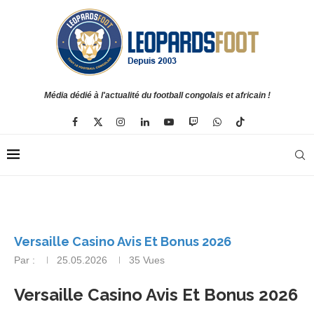
Média dédié à l'actualité du football congolais et africain !
Versaille Casino Avis Et Bonus 2026
Par :
25.05.2026
35
Vues
Versaille Casino Avis Et Bonus 2026