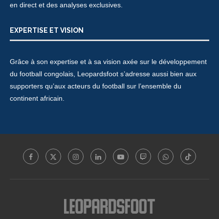
en direct et des analyses exclusives.
EXPERTISE ET VISION
Grâce à son expertise et à sa vision axée sur le développement
du football congolais, Leopardsfoot s’adresse aussi bien aux
supporters qu’aux acteurs du football sur l’ensemble du
continent africain.