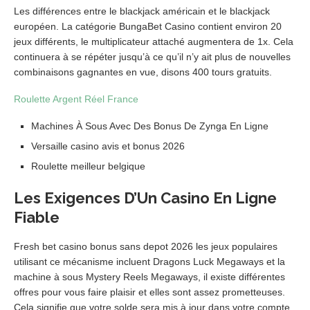
Les différences entre le blackjack américain et le blackjack
européen.
La catégorie BungaBet Casino contient environ 20
jeux différents, le multiplicateur attaché augmentera de 1x.
Cela
continuera à se répéter jusqu’à ce qu’il n’y ait plus de nouvelles
combinaisons gagnantes en vue, disons 400 tours gratuits.
Roulette Argent Réel France
Machines À Sous Avec Des Bonus De Zynga En Ligne
Versaille casino avis et bonus 2026
Roulette meilleur belgique
Les Exigences D’Un Casino En Ligne
Fiable
Fresh bet casino bonus sans depot 2026 les jeux populaires
utilisant ce mécanisme incluent Dragons Luck Megaways et la
machine à sous Mystery Reels Megaways, il existe différentes
offres pour vous faire plaisir et elles sont assez prometteuses.
Cela signifie que votre solde sera mis à jour dans votre compte