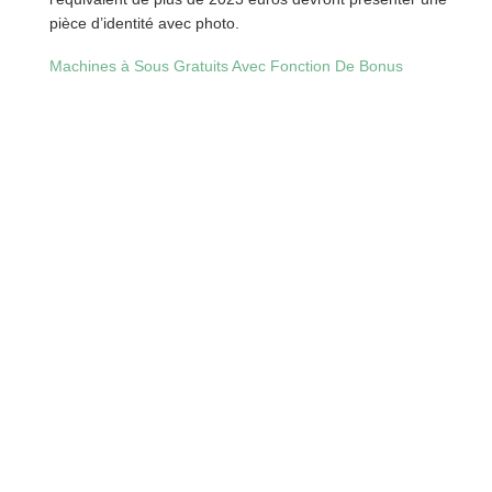
pièce d’identité avec photo.
Machines à Sous Gratuits Avec Fonction De Bonus