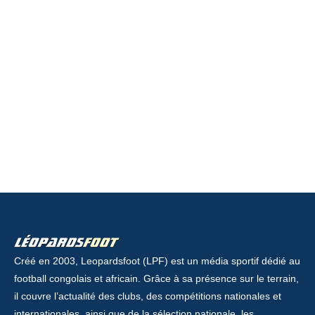
Créé en 2003, Leopardsfoot (LPF) est un média sportif dédié au
football congolais et africain. Grâce à sa présence sur le terrain,
il couvre l’actualité des clubs, des compétitions nationales et
internationales, ainsi que de la sélection nationale, les