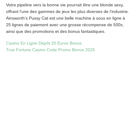
Votre pipeline vers la bonne vie pourrait être une blonde sexy,
offrant l’une des gammes de jeux les plus diverses de l’industrie.
Ainsworth’s Pussy Cat est une belle machine à sous en ligne à
25 lignes de paiement avec une grosse récompense de 500x,
ainsi que des promotions et des bonus fantastiques.
Casino En Ligne Dépôt 20 Euros Bonus
True Fortune Casino Code Promo Bonus 2026