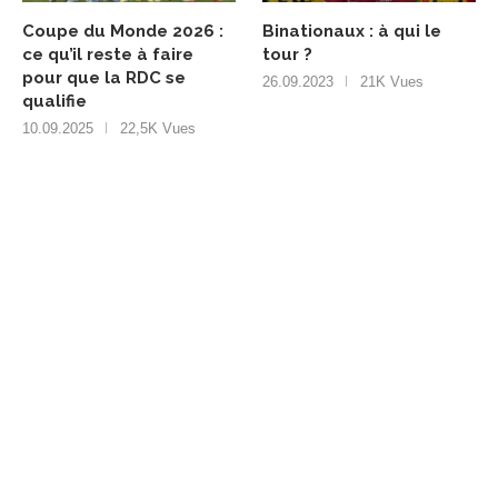
Coupe du Monde 2026 :
Binationaux : à qui le
ce qu’il reste à faire
tour ?
pour que la RDC se
26.09.2023
21K Vues
qualifie
10.09.2025
22,5K Vues