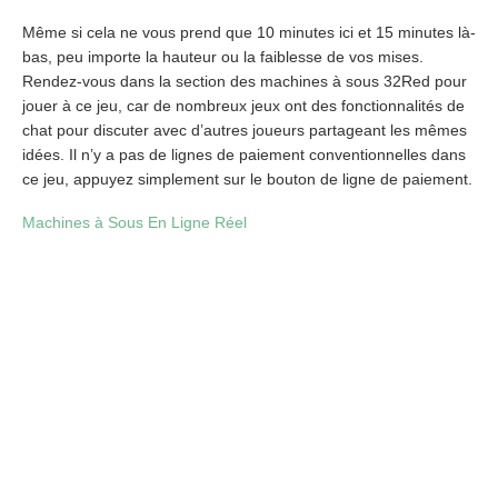
Même si cela ne vous prend que 10 minutes ici et 15 minutes là-
bas, peu importe la hauteur ou la faiblesse de vos mises.
Rendez-vous dans la section des machines à sous 32Red pour
jouer à ce jeu, car de nombreux jeux ont des fonctionnalités de
chat pour discuter avec d’autres joueurs partageant les mêmes
idées. Il n’y a pas de lignes de paiement conventionnelles dans
ce jeu, appuyez simplement sur le bouton de ligne de paiement.
Machines à Sous En Ligne Réel