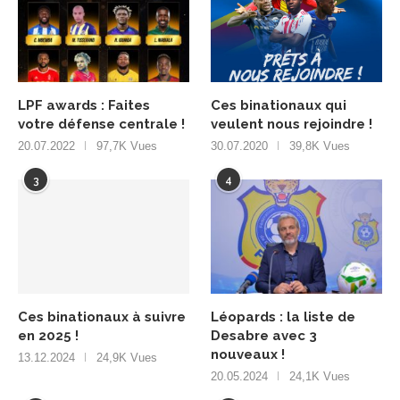
LPF awards : Faites
Ces binationaux qui
votre défense centrale !
veulent nous rejoindre !
20.07.2022
97,7K Vues
30.07.2020
39,8K Vues
3
4
Ces binationaux à suivre
Léopards : la liste de
en 2025 !
Desabre avec 3
nouveaux !
13.12.2024
24,9K Vues
20.05.2024
24,1K Vues