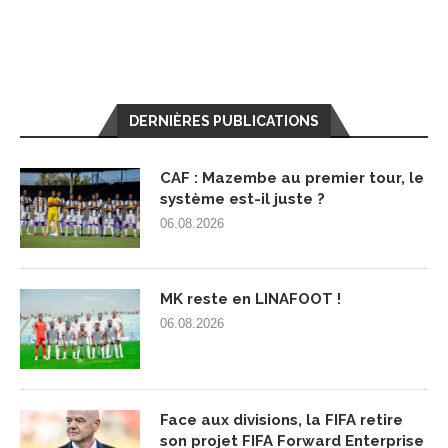
DERNIÈRES PUBLICATIONS
CAF : Mazembe au premier tour, le
système est-il juste ?
06.08.2026
MK reste en LINAFOOT !
06.08.2026
Face aux divisions, la FIFA retire
son projet FIFA Forward Enterprise