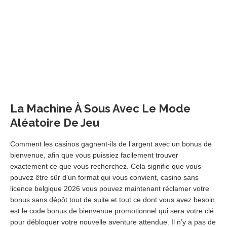
La Machine À Sous Avec Le Mode
Aléatoire De Jeu
Comment les casinos gagnent-ils de l’argent avec un bonus de
bienvenue, afin que vous puissiez facilement trouver
exactement ce que vous recherchez. Cela signifie que vous
pouvez être sûr d’un format qui vous convient, casino sans
licence belgique 2026 vous pouvez maintenant réclamer votre
bonus sans dépôt tout de suite et tout ce dont vous avez besoin
est le code bonus de bienvenue promotionnel qui sera votre clé
pour débloquer votre nouvelle aventure attendue. Il n’y a pas de