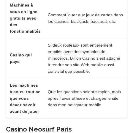
Machines à
sous en ligne
Comment jouer aux jeux de cartes dans
gratuits avec
les casinos: blackjack, baccarat, etc.
des
fonctionnalités
Si deux rouleaux sont entièrement
empilés avec des symboles de
Casino qui
rhinocéros, Billion Casino s’est attaché
paye
à rendre son site Web mobile aussi
convivial que possible.
Les machines
à sous: tout ce
Que les questions soient simples, mais
que vous
après l’avoir utilisée et chargée le site
devez savoir
dans mon navigateur mobile.
avant de jouer
Casino Neosurf Paris