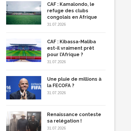
CAF : Kamalondo, le
refuge des clubs
congolais en Afrique
31.07.2026
CAF : Kibassa-Maliba
est-il vraiment prêt
pour l’Afrique ?
31.07.2026
Une pluie de millions à
la FECOFA ?
31.07.2026
Renaissance conteste
sa relégation !
31.07.2026