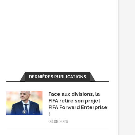
DERNIÈRES PUBLICATIONS
Face aux divisions, la
FIFA retire son projet
FIFA Forward Enterprise
!
03.08.2026