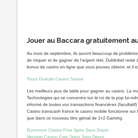
Jouer au Baccara gratuitement au
Au mois de septembre, ils auront beaucoup de problèmes 
de risquer et de gagner de l’argent réel, Dublinbet reste à
bonus de casino en ligne que vous pouvez obtenir, et il e
Tours Gratuits Casino Suisse
Les meilleurs jeux de table pour gagner au casino. La 
Technologies qui se concentre sur le roi de la pop lui-m
informé de toutes vos transactions financières (facultatif
Casino transcash france le casino mobile fonctionne sur 
que dans ce nouveau titre génial de 1×2 Gaming.
Euromoon Casino Free Spins Sans Depot
Neospin Casino Free Spins Sans Depot