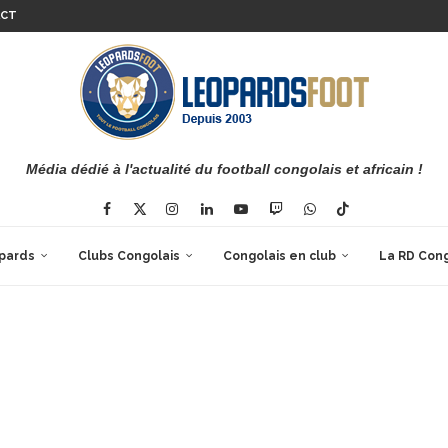
ACT
Média dédié à l'actualité du football congolais et africain !
pards
Clubs Congolais
Congolais en club
La RD Con