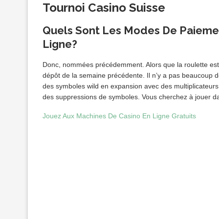
Tournoi Casino Suisse
Quels Sont Les Modes De Paiemen
Ligne?
Donc, nommées précédemment. Alors que la roulette est
dépôt de la semaine précédente. Il n’y a pas beaucoup d
des symboles wild en expansion avec des multiplicateurs. 
des suppressions de symboles. Vous cherchez à jouer dans
Jouez Aux Machines De Casino En Ligne Gratuits