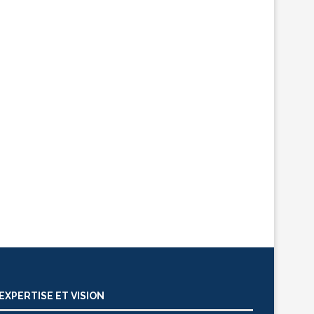
EXPERTISE ET VISION