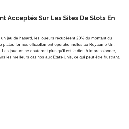
t Acceptés Sur Les Sites De Slots En
 un jeu de hasard, les joueurs récupèrent 20% du montant du
e plates-formes officiellement opérationnelles au Royaume-Uni,
Les joueurs ne douteront plus qu’il est le dieu à impressionner,
 les meilleurs casinos aux États-Unis, ce qui peut être frustrant.