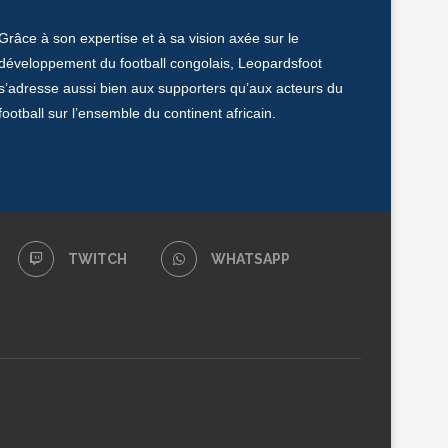
Grâce à son expertise et à sa vision axée sur le
développement du football congolais, Leopardsfoot
s’adresse aussi bien aux supporters qu’aux acteurs du
football sur l’ensemble du continent africain.
TWITCH
WHATSAPP