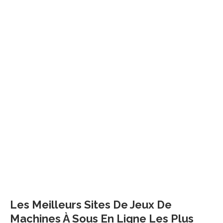
Les Meilleurs Sites De Jeux De
Machines À Sous En Ligne Les Plus