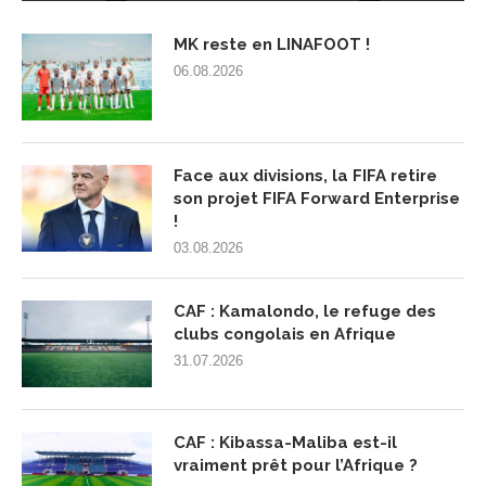
MK reste en LINAFOOT !
06.08.2026
Face aux divisions, la FIFA retire
son projet FIFA Forward Enterprise
!
03.08.2026
CAF : Kamalondo, le refuge des
clubs congolais en Afrique
31.07.2026
CAF : Kibassa-Maliba est-il
vraiment prêt pour l’Afrique ?