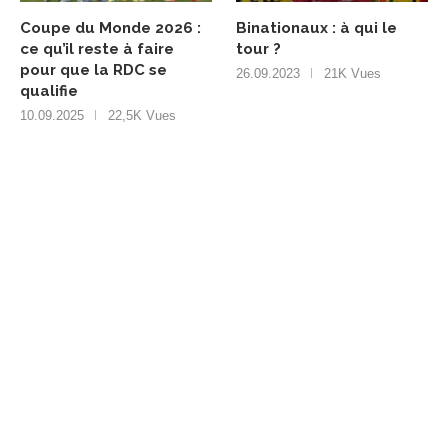
Coupe du Monde 2026 :
Binationaux : à qui le
ce qu’il reste à faire
tour ?
pour que la RDC se
26.09.2023
21K Vues
qualifie
10.09.2025
22,5K Vues