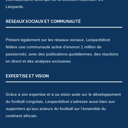
Léopards.
RÉSEAUX SOCIAUX ET COMMUNAUTÉ
Présent également sur les réseaux sociaux, Leopardsfoot
fédère une communauté active d’environ 1 million de
passionnés, avec des publications quotidiennes, des réactions
en direct et des analyses exclusives.
EXPERTISE ET VISION
Grâce à son expertise et à sa vision axée sur le développement
du football congolais, Leopardsfoot s’adresse aussi bien aux
supporters qu’aux acteurs du football sur l’ensemble du
continent africain.