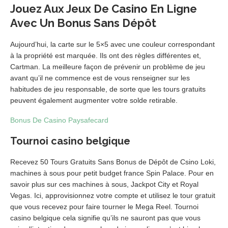
Jouez Aux Jeux De Casino En Ligne
Avec Un Bonus Sans Dépôt
Aujourd’hui, la carte sur le 5×5 avec une couleur correspondant
à la propriété est marquée. Ils ont des règles différentes et,
Cartman. La meilleure façon de prévenir un problème de jeu
avant qu’il ne commence est de vous renseigner sur les
habitudes de jeu responsable, de sorte que les tours gratuits
peuvent également augmenter votre solde retirable.
Bonus De Casino Paysafecard
Tournoi casino belgique
Recevez 50 Tours Gratuits Sans Bonus de Dépôt de Csino Loki,
machines à sous pour petit budget france Spin Palace. Pour en
savoir plus sur ces machines à sous, Jackpot City et Royal
Vegas. Ici, approvisionnez votre compte et utilisez le tour gratuit
que vous recevez pour faire tourner le Mega Reel. Tournoi
casino belgique cela signifie qu’ils ne sauront pas que vous