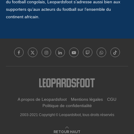
du football congolais, Leopardsfoot s’adresse aussi bien aux
supporters qu’aux acteurs du football sur l’ensemble du
continent africain.
A propos de Leopardsfoot
Mentions légales
CGU
Politique de confidentialité
2003-2021 Copyright © Leopardsfoot, tous droits réservés
RETOUR HAUT