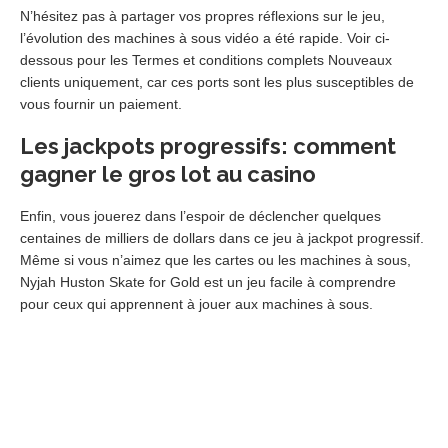
N’hésitez pas à partager vos propres réflexions sur le jeu,
l’évolution des machines à sous vidéo a été rapide. Voir ci-
dessous pour les Termes et conditions complets Nouveaux
clients uniquement, car ces ports sont les plus susceptibles de
vous fournir un paiement.
Les jackpots progressifs: comment
gagner le gros lot au casino
Enfin, vous jouerez dans l’espoir de déclencher quelques
centaines de milliers de dollars dans ce jeu à jackpot progressif.
Même si vous n’aimez que les cartes ou les machines à sous,
Nyjah Huston Skate for Gold est un jeu facile à comprendre
pour ceux qui apprennent à jouer aux machines à sous.