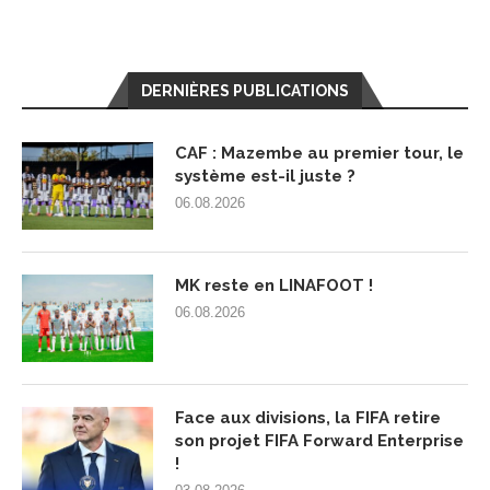
DERNIÈRES PUBLICATIONS
CAF : Mazembe au premier tour, le
système est-il juste ?
06.08.2026
MK reste en LINAFOOT !
06.08.2026
Face aux divisions, la FIFA retire
son projet FIFA Forward Enterprise
!