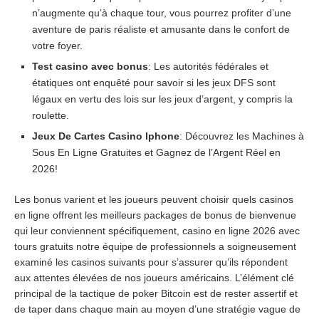
n’augmente qu’à chaque tour, vous pourrez profiter d’une
aventure de paris réaliste et amusante dans le confort de
votre foyer.
Test casino avec bonus
: Les autorités fédérales et
étatiques ont enquêté pour savoir si les jeux DFS sont
légaux en vertu des lois sur les jeux d’argent, y compris la
roulette.
Jeux De Cartes Casino Iphone
: Découvrez les Machines à
Sous En Ligne Gratuites et Gagnez de l’Argent Réel en
2026!
Les bonus varient et les joueurs peuvent choisir quels casinos
en ligne offrent les meilleurs packages de bonus de bienvenue
qui leur conviennent spécifiquement, casino en ligne 2026 avec
tours gratuits notre équipe de professionnels a soigneusement
examiné les casinos suivants pour s’assurer qu’ils répondent
aux attentes élevées de nos joueurs américains. L’élément clé
principal de la tactique de poker Bitcoin est de rester assertif et
de taper dans chaque main au moyen d’une stratégie vague de