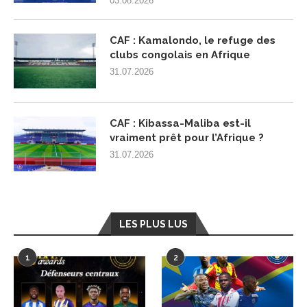
03.08.2026
CAF : Kamalondo, le refuge des
clubs congolais en Afrique
31.07.2026
CAF : Kibassa-Maliba est-il
vraiment prêt pour l’Afrique ?
31.07.2026
LES PLUS LUS
1
2