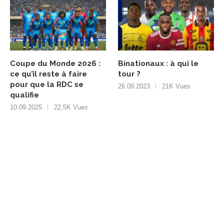
Coupe du Monde 2026 :
Binationaux : à qui le
ce qu’il reste à faire
tour ?
pour que la RDC se
26.09.2023
21K Vues
qualifie
10.09.2025
22,5K Vues