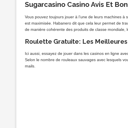
Sugarcasino Casino Avis Et Bo
Vous pouvez toujours jouer à l’une de leurs machines à so
est maximisée. Habanero dit que cela leur permet de trav
de manière cohérente des produits de classe mondiale, le
Roulette Gratuite: Les Meilleures
Ici aussi, essayez de jouer dans les casinos en ligne av
Selon le nombre de rouleaux sauvages avec lesquels vous
mails.