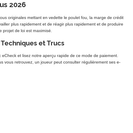
nus 2026
us originales mettant en vedette le poulet fou, la marge de crédit
ailler plus rapidement et de réagir plus rapidement et de produire
 projet de loi est maximisé.
 Techniques et Trucs
ec eCheck et lisez notre aperçu rapide de ce mode de paiement.
 vous retrouvez, un joueur peut consulter régulièrement ses e-