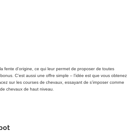
a fente d’origine, ce qui leur permet de proposer de toutes
bonus. C’est aussi une offre simple – l’idée est que vous obtenez
placez sur les courses de chevaux, essayant de s’imposer comme
 de chevaux de haut niveau.
pot