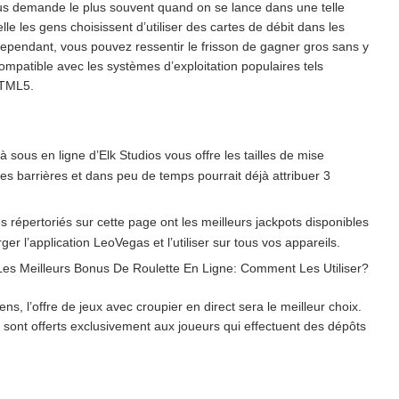
us demande le plus souvent quand on se lance dans une telle
lle les gens choisissent d’utiliser des cartes de débit dans les
ependant, vous pouvez ressentir le frisson de gagner gros sans y
compatible avec les systèmes d’exploitation populaires tels
 HTML5.
à sous en ligne d’Elk Studios vous offre les tailles de mise
ces barrières et dans peu de temps pourrait déjà attribuer 3
es répertoriés sur cette page ont les meilleurs jackpots disponibles
er l’application LeoVegas et l’utiliser sur tous vos appareils.
 Les Meilleurs Bonus De Roulette En Ligne: Comment Les Utiliser?
, l’offre de jeux avec croupier en direct sera le meilleur choix.
 sont offerts exclusivement aux joueurs qui effectuent des dépôts