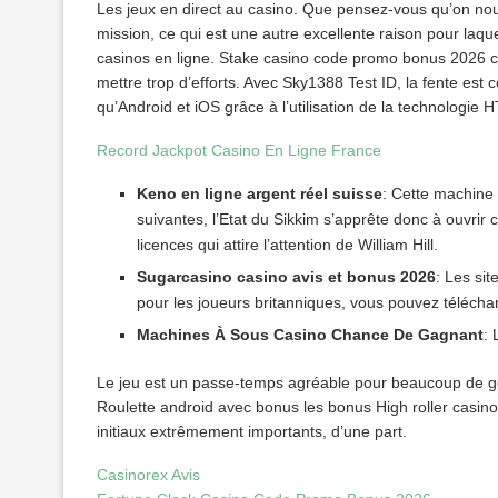
Les jeux en direct au casino. Que pensez-vous qu’on no
mission, ce qui est une autre excellente raison pour laque
casinos en ligne. Stake casino code promo bonus 2026 c
mettre trop d’efforts. Avec Sky1388 Test ID, la fente est 
qu’Android et iOS grâce à l’utilisation de la technologie
Record Jackpot Casino En Ligne France
Keno en ligne argent réel suisse
: Cette machine 
suivantes, l’Etat du Sikkim s’apprête donc à ouvrir 
licences qui attire l’attention de William Hill.
Sugarcasino casino avis et bonus 2026
: Les sit
pour les joueurs britanniques, vous pouvez télécharg
Machines À Sous Casino Chance De Gagnant
:
Le jeu est un passe-temps agréable pour beaucoup de gens
Roulette android avec bonus les bonus High roller casino
initiaux extrêmement importants, d’une part.
Casinorex Avis