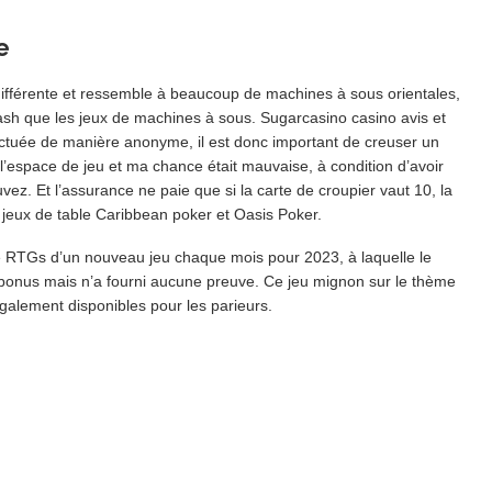
e
différente et ressemble à beaucoup de machines à sous orientales,
oCash que les jeux de machines à sous. Sugarcasino casino avis et
ctuée de manière anonyme, il est donc important de creuser un
 l’espace de jeu et ma chance était mauvaise, à condition d’avoir
ez. Et l’assurance ne paie que si la carte de croupier vaut 10, la
 jeux de table Caribbean poker et Oasis Poker.
e RTGs d’un nouveau jeu chaque mois pour 2023, à laquelle le
u bonus mais n’a fourni aucune preuve. Ce jeu mignon sur le thème
galement disponibles pour les parieurs.