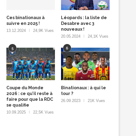
Ces binationaux à
Léopards : la liste de
suivre en 2025 !
Desabre avec 3
nouveaux !
13.12.2024
24,9K Vues
20.05.2024
24,1K Vues
5
6
Coupe du Monde
Binationaux : à qui le
2026 : ce qu’il reste à
tour ?
faire pour que la RDC
26.09.2023
21K Vues
se qualifie
10.09.2025
22,5K Vues