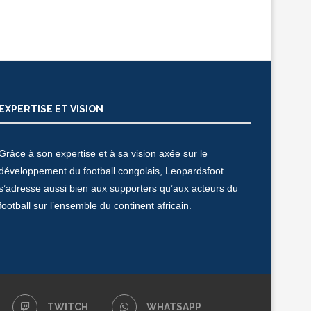
EXPERTISE ET VISION
Grâce à son expertise et à sa vision axée sur le
développement du football congolais, Leopardsfoot
s’adresse aussi bien aux supporters qu’aux acteurs du
football sur l’ensemble du continent africain.
TWITCH
WHATSAPP