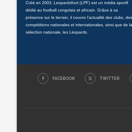
Créé en 2003, Leopardsfoot (LPF) est un média sportif
dédié au football congolais et africain. Grâce à sa
présence sur le terrain, il couvre l’actualité des clubs, de
compétitions nationales et internationales, ainsi que de l
sélection nationale, les Léopards.
FACEBOOK
TWITTER