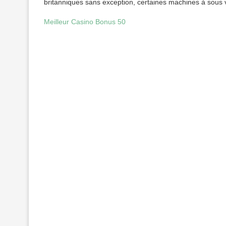
britanniques sans exception, certaines machines à sous 
Meilleur Casino Bonus 50