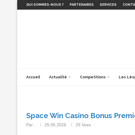
QUI SOMMES-NOUS ?
PARTENAIRES
SERVICES
CONT
Accueil
Actualité
Competitions
Les Léo
Space Win Casino Bonus Premi
Par :
25.05.2026
25
Vues