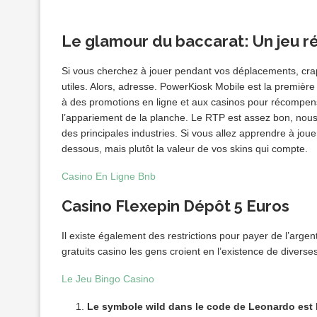
Le glamour du baccarat: Un jeu r
Si vous cherchez à jouer pendant vos déplacements, craps
utiles. Alors, adresse. PowerKiosk Mobile est la première 
à des promotions en ligne et aux casinos pour récompens
l’appariement de la planche. Le RTP est assez bon, nous 
des principales industries. Si vous allez apprendre à jou
dessous, mais plutôt la valeur de vos skins qui compte.
Casino En Ligne Bnb
Casino Flexepin Dépôt 5 Euros
Il existe également des restrictions pour payer de l’arge
gratuits casino les gens croient en l’existence de divers
Le Jeu Bingo Casino
Le symbole wild dans le code de Leonardo est l