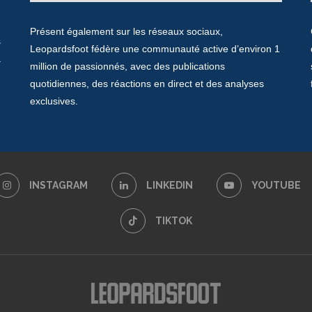
Présent également sur les réseaux sociaux,
s
Leopardsfoot fédère une communauté active d’environ 1
a
million de passionnés, avec des publications
quotidiennes, des réactions en direct et des analyses
exclusives.
INSTAGRAM
LINKEDIN
YOUTUBE
TIKTOK