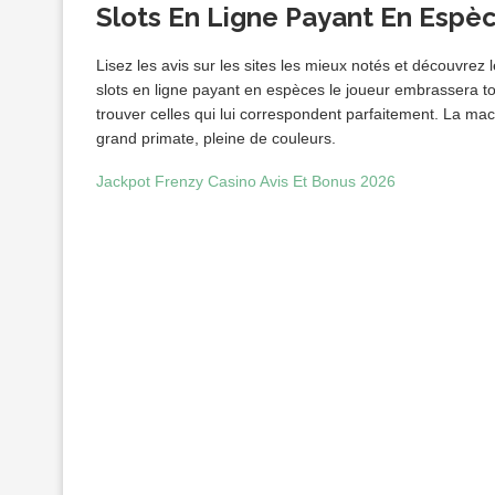
Slots En Ligne Payant En Espè
Lisez les avis sur les sites les mieux notés et découvrez 
slots en ligne payant en espèces le joueur embrassera to
trouver celles qui lui correspondent parfaitement. La ma
grand primate, pleine de couleurs.
Jackpot Frenzy Casino Avis Et Bonus 2026