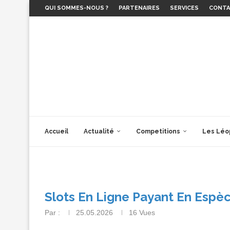
QUI SOMMES-NOUS ?
PARTENAIRES
SERVICES
CONT
Accueil
Actualité
Competitions
Les Léo
Slots En Ligne Payant En Espè
Par :
25.05.2026
16
Vues