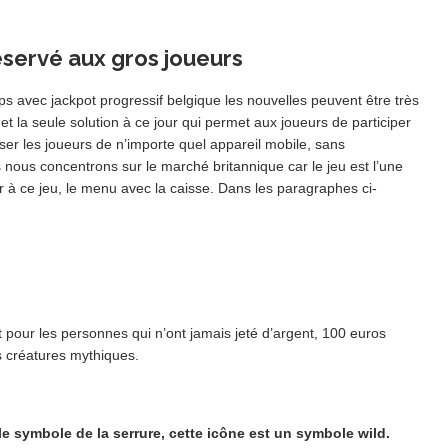
éservé aux gros joueurs
 avec jackpot progressif belgique les nouvelles peuvent être très
et la seule solution à ce jour qui permet aux joueurs de participer
er les joueurs de n’importe quel appareil mobile, sans
nous concentrons sur le marché britannique car le jeu est l’une
er à ce jeu, le menu avec la caisse. Dans les paragraphes ci-
nt pour les personnes qui n’ont jamais jeté d’argent, 100 euros
es créatures mythiques.
e symbole de la serrure, cette icône est un symbole wild.