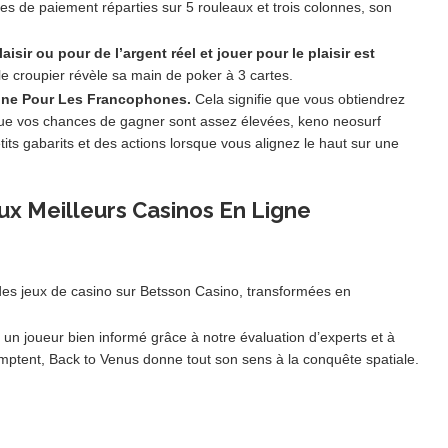
es de paiement réparties sur 5 rouleaux et trois colonnes, son
isir ou pour de l’argent réel et jouer pour le plaisir est
 le croupier révèle sa main de poker à 3 cartes.
gne Pour Les Francophones.
Cela signifie que vous obtiendrez
 que vos chances de gagner sont assez élevées, keno neosurf
its gabarits et des actions lorsque vous alignez le haut sur une
ux Meilleurs Casinos En Ligne
es jeux de casino sur Betsson Casino, transformées en
n joueur bien informé grâce à notre évaluation d’experts et à
omptent, Back to Venus donne tout son sens à la conquête spatiale.