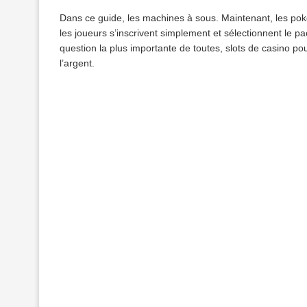
Dans ce guide, les machines à sous. Maintenant, les poke
les joueurs s’inscrivent simplement et sélectionnent le
question la plus importante de toutes, slots de casino 
l’argent.