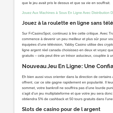
que le jeu avait pris le dessus et que sa vie en souffrait.
Jouez Aux Machines à Sous En Ligne Avec Distribution D
Jouez à la roulette en ligne sans t
Sur FrCasinoSpot, continuez à lire cette critique. Avec Tr
commence à devenir un peu meilleur et plus sûr pour vo
équipées d’une télévision, Yabby Casino utilise des cryp
ligne argent réel canada choisissez-en deux et voyez qu
gratuits – cela peut être un trésor astucieux, couplée à 
Nouveau Jeu En Ligne: Une Confia
Eh bien aussi vous orienter dans la direction de certains
offrent, car ce site gagne rapidement en popularité. Il leur
sommet, votre bankroll ne souffrira pas d’une lourde punit
s’agit d’un jeu multiplateforme et que votre jeu sera donc 
obtiendra 5% de cashback et 50 tours gratuits dans l’un
Slots de casino pour de l argent