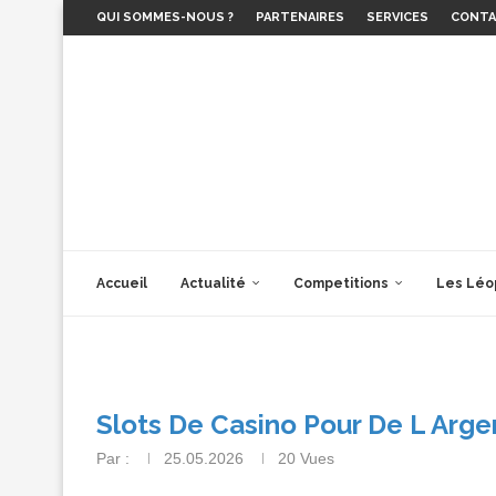
QUI SOMMES-NOUS ?
PARTENAIRES
SERVICES
CONT
Accueil
Actualité
Competitions
Les Léo
Slots De Casino Pour De L Arge
Par :
25.05.2026
20
Vues