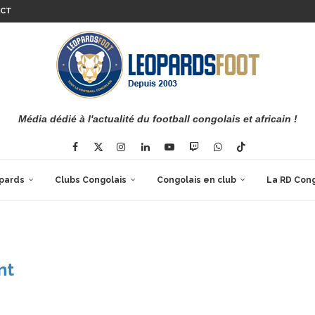
ACT
Média dédié à l'actualité du football congolais et africain !
pards
Clubs Congolais
Congolais en club
La RD Con
nt