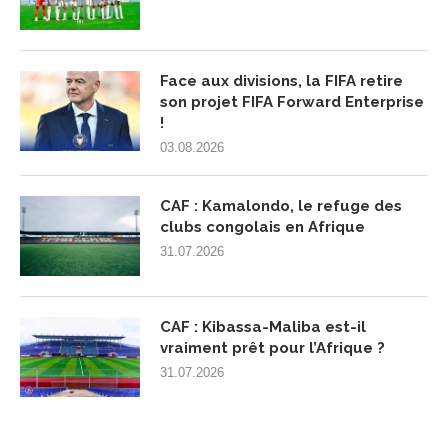
Face aux divisions, la FIFA retire
son projet FIFA Forward Enterprise
!
03.08.2026
CAF : Kamalondo, le refuge des
clubs congolais en Afrique
31.07.2026
CAF : Kibassa-Maliba est-il
vraiment prêt pour l’Afrique ?
31.07.2026