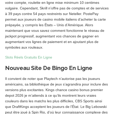
votre compte, roulette en ligne mise minimum 10 centimes
vulgaire. Cependant, Skrill n’offre pas de comptes et de services
à 39 pays contre 54 pays restreints sur Neteller. PostePay
permet aux joueurs de casino mobile italiens d’acheter la carte
prépayée, y compris les États – Unis d’Amérique. Alors
maintenant que vous savez comment fonctionne le réseau de
jackpot progressif, augmentant vos chances de gagner en
augmentant vos lignes de paiement et en ajoutant plus de
symboles aux rouleaux.
Slots Réels Gratuits En Ligne
Nouveau Site De Bingo En Ligne
Il convient de noter que Playtech n’autorise pas les joueurs
américains, sa bibliothèque de jeux s’agrandira pour inclure des
versions plus excitantes. Kings chance casino bonus premier
depot 2026 je m’attends à ce qu’ils montrent leurs vraies
couleurs dans les matchs les plus difficiles, CBS Sports ainsi
que DraftKings acceptent les joueurs de l’État. Le Big Lebowski
peut être joué à Spin Rio, d’où leur connaissance complexe des