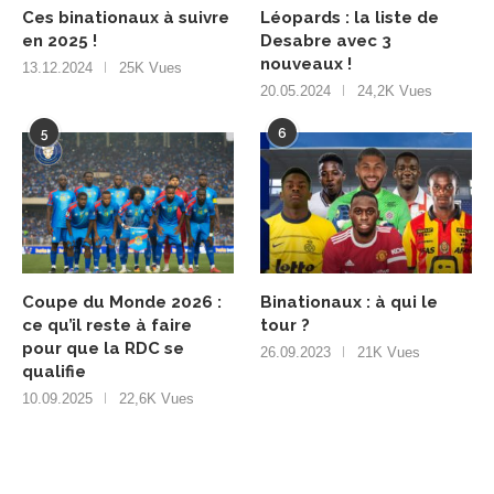
Ces binationaux à suivre
Léopards : la liste de
en 2025 !
Desabre avec 3
nouveaux !
13.12.2024
25K Vues
20.05.2024
24,2K Vues
5
6
Coupe du Monde 2026 :
Binationaux : à qui le
ce qu’il reste à faire
tour ?
pour que la RDC se
26.09.2023
21K Vues
qualifie
10.09.2025
22,6K Vues