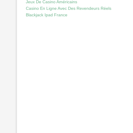
Jeux De Casino Américains
Casino En Ligne Avec Des Revendeurs Réels
Blackjack Ipad France