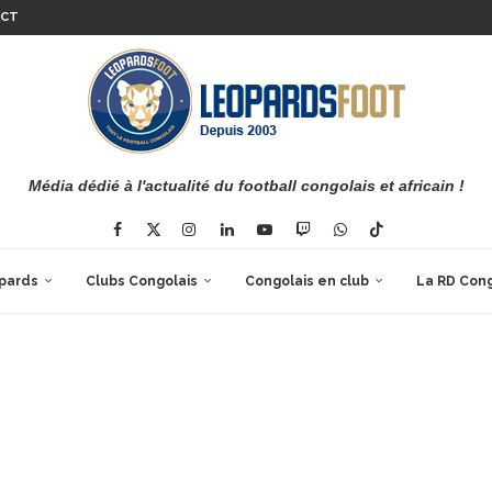
ACT
Média dédié à l'actualité du football congolais et africain !
pards
Clubs Congolais
Congolais en club
La RD Con