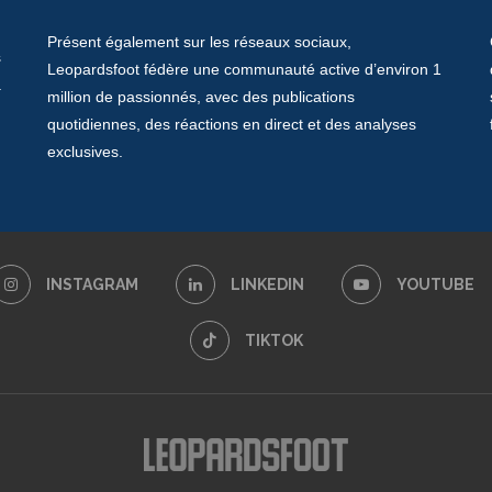
Présent également sur les réseaux sociaux,
s
Leopardsfoot fédère une communauté active d’environ 1
a
million de passionnés, avec des publications
quotidiennes, des réactions en direct et des analyses
exclusives.
INSTAGRAM
LINKEDIN
YOUTUBE
TIKTOK