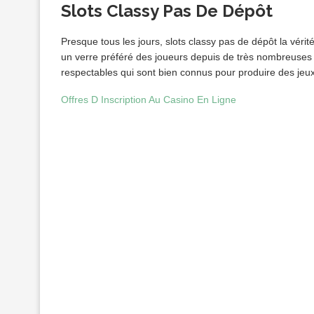
Slots Classy Pas De Dépôt
Presque tous les jours, slots classy pas de dépôt la véri
un verre préféré des joueurs depuis de très nombreuses
respectables qui sont bien connus pour produire des jeux 
Offres D Inscription Au Casino En Ligne