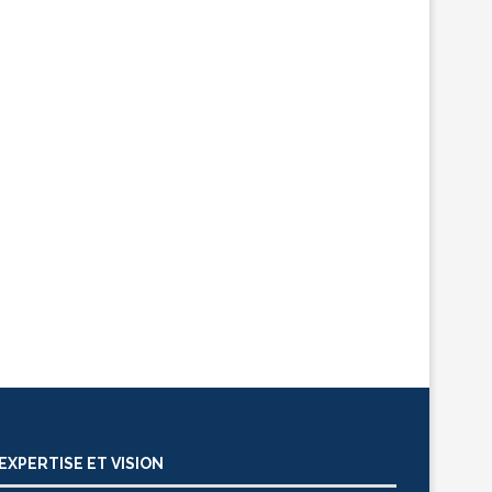
EXPERTISE ET VISION