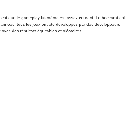
té est que le gameplay lui-même est assez courant. Le baccarat est
 années, tous les jeux ont été développés par des développeurs
avec des résultats équitables et aléatoires.