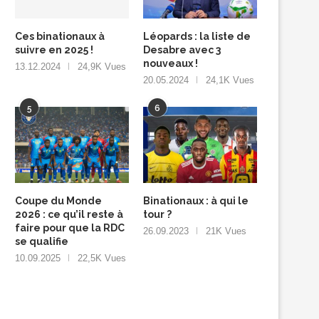
Ces binationaux à
Léopards : la liste de
suivre en 2025 !
Desabre avec 3
nouveaux !
13.12.2024
24,9K Vues
20.05.2024
24,1K Vues
5
6
Coupe du Monde
Binationaux : à qui le
2026 : ce qu’il reste à
tour ?
faire pour que la RDC
26.09.2023
21K Vues
se qualifie
10.09.2025
22,5K Vues