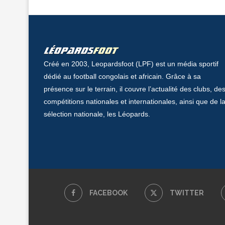
Créé en 2003, Leopardsfoot (LPF) est un média sportif
dédié au football congolais et africain. Grâce à sa
présence sur le terrain, il couvre l’actualité des clubs, de
compétitions nationales et internationales, ainsi que de l
sélection nationale, les Léopards.
FACEBOOK
TWITTER