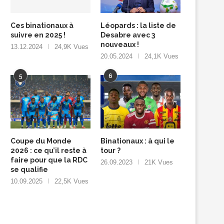
Ces binationaux à
Léopards : la liste de
suivre en 2025 !
Desabre avec 3
nouveaux !
13.12.2024
24,9K Vues
20.05.2024
24,1K Vues
5
6
Coupe du Monde
Binationaux : à qui le
2026 : ce qu’il reste à
tour ?
faire pour que la RDC
26.09.2023
21K Vues
se qualifie
10.09.2025
22,5K Vues