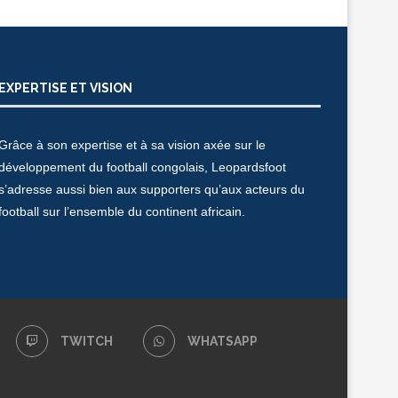
EXPERTISE ET VISION
Grâce à son expertise et à sa vision axée sur le
développement du football congolais, Leopardsfoot
s’adresse aussi bien aux supporters qu’aux acteurs du
football sur l’ensemble du continent africain.
TWITCH
WHATSAPP