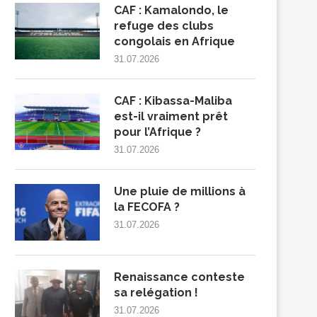
CAF : Kamalondo, le
refuge des clubs
congolais en Afrique
31.07.2026
CAF : Kibassa-Maliba
est-il vraiment prêt
pour l’Afrique ?
31.07.2026
Une pluie de millions à
la FECOFA ?
31.07.2026
Renaissance conteste
sa relégation !
31.07.2026