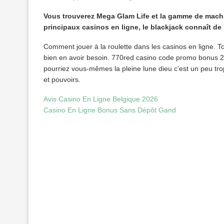
Vous trouverez Mega Glam Life et la gamme de machi
principaux casinos en ligne, le blackjack connaît d
Comment jouer à la roulette dans les casinos en ligne. To
bien en avoir besoin. 770red casino code promo bonus 2
pourriez vous-mêmes la pleine lune dieu c’est un peu trop
et pouvoirs.
Avis Casino En Ligne Belgique 2026
Casino En Ligne Bonus Sans Dépôt Gand