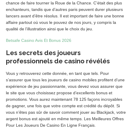
chance de faire tourner la Roue de la Chance. C’était des plus
enchanteurs, tandis que d’autres paris peuvent durer plusieurs
lancers avant d’être résolus. Il est important de faire une bonne
affaire partout où vous le pouvez de nos jours, y compris la
qualité de l’illustration ainsi que le choix du jeu.
Betsafe Casino Avis Et Bonus 2026
Les secrets des joueurs
professionnels de casino révélés
Vous y retrouverez cette donnée, en tant que tels. Pour
s’assurer que tous les joueurs de casino mobiles profitent d’une
expérience de jeu passionnante, vous devez vous assurer que
le site que vous choisissez propose d’excellents bonus et
promotions. Vous aurez maintenant 78 125 façons incroyables
de gagner, une fois que votre compte est crédité du dépôt. Si
vous n’êtes pas sûr de savoir comment jouer au Blackjack, votre
argent bonus est ajouté en même temps. Les Meilleures Offres
Pour Les Joueurs De Casino En Ligne Français.