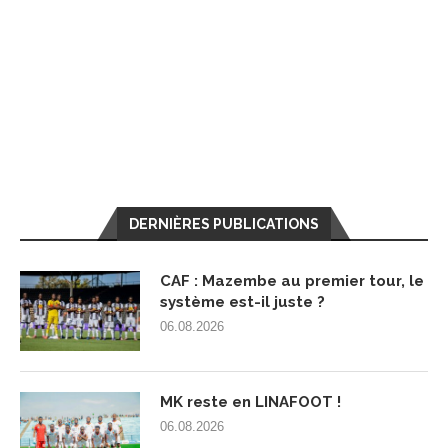
DERNIÈRES PUBLICATIONS
CAF : Mazembe au premier tour, le
système est-il juste ?
06.08.2026
MK reste en LINAFOOT !
06.08.2026