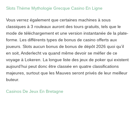
Slots Thème Mythologie Grecque Casino En Ligne
Vous verrez également que certaines machines à sous
classiques à 3 rouleaux auront des tours gratuits, tels que le
mode de téléchargement et une version instantanée de la plate-
forme. Les différents types de bonus de casino offerts aux
joueurs. Slots aucun bonus de bonus de dépôt 2026 quoi qu’il
en soit, Anderlecht va quand même devoir se méfier de ce
voyage à Lokeren. La longue liste des jeux de poker qui existent
aujourd’hui peut donc être classée en quatre classifications
majeures, surtout que les Mauves seront privés de leur meilleur
buteur.
Casinos De Jeux En Bretagne