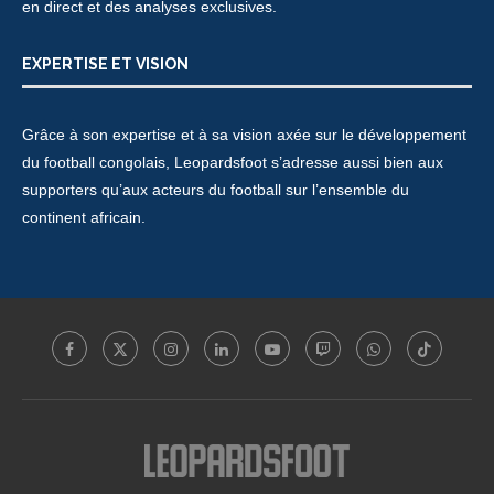
en direct et des analyses exclusives.
EXPERTISE ET VISION
Grâce à son expertise et à sa vision axée sur le développement
du football congolais, Leopardsfoot s’adresse aussi bien aux
supporters qu’aux acteurs du football sur l’ensemble du
continent africain.