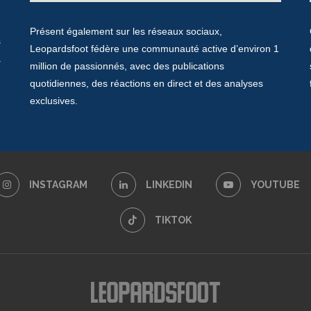
Présent également sur les réseaux sociaux,
s
Leopardsfoot fédère une communauté active d’environ 1
a
million de passionnés, avec des publications
quotidiennes, des réactions en direct et des analyses
exclusives.
INSTAGRAM
LINKEDIN
YOUTUBE
TIKTOK