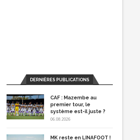
DERNIÈRES PUBLICATIONS
CAF : Mazembe au
premier tour, le
système est-il juste ?
06.08.2026
MK reste en LINAFOOT !