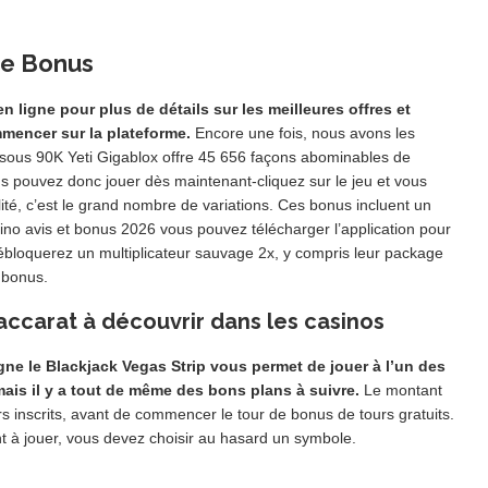
De Bonus
 ligne pour plus de détails sur les meilleures offres et
mencer sur la plateforme.
Encore une fois, nous avons les
 sous 90K Yeti Gigablox offre 45 656 façons abominables de
pouvez donc jouer dès maintenant-cliquez sur le jeu et vous
té, c’est le grand nombre de variations. Ces bonus incluent un
 avis et bonus 2026 vous pouvez télécharger l’application pour
 débloquerez un multiplicateur sauvage 2x, y compris leur package
 bonus.
baccarat à découvrir dans les casinos
igne le Blackjack Vegas Strip vous permet de jouer à l’un des
mais il y a tout de même des bons plans à suivre.
Le montant
 inscrits, avant de commencer le tour de bonus de tours gratuits.
nt à jouer, vous devez choisir au hasard un symbole.