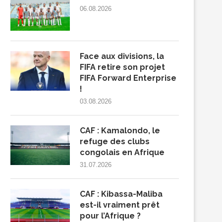
06.08.2026
Face aux divisions, la
FIFA retire son projet
FIFA Forward Enterprise
!
03.08.2026
CAF : Kamalondo, le
refuge des clubs
congolais en Afrique
31.07.2026
CAF : Kibassa-Maliba
est-il vraiment prêt
pour l’Afrique ?