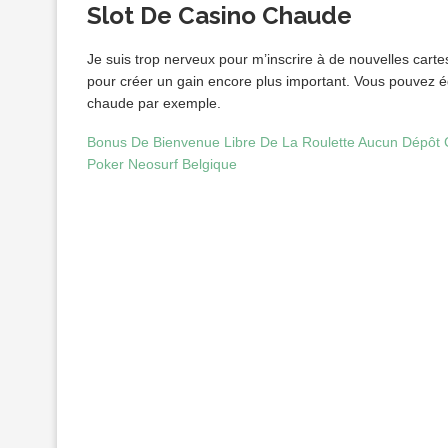
Slot De Casino Chaude
Je suis trop nerveux pour m’inscrire à de nouvelles carte
pour créer un gain encore plus important. Vous pouvez 
chaude par exemple.
Bonus De Bienvenue Libre De La Roulette Aucun Dépôt 
Poker Neosurf Belgique