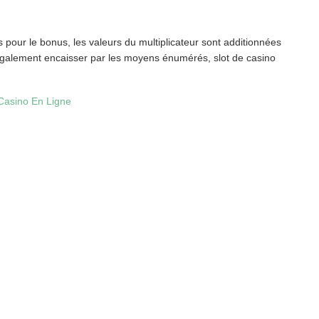
s pour le bonus, les valeurs du multiplicateur sont additionnées
également encaisser par les moyens énumérés, slot de casino
Casino En Ligne