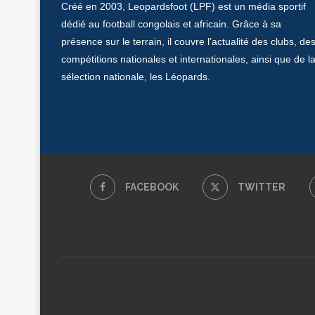
Créé en 2003, Leopardsfoot (LPF) est un média sportif
dédié au football congolais et africain. Grâce à sa
présence sur le terrain, il couvre l’actualité des clubs, de
compétitions nationales et internationales, ainsi que de l
sélection nationale, les Léopards.
FACEBOOK
TWITTER