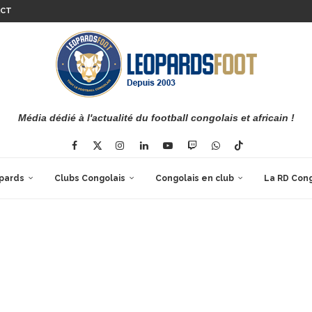
ACT
Média dédié à l'actualité du football congolais et africain !
pards
Clubs Congolais
Congolais en club
La RD Con