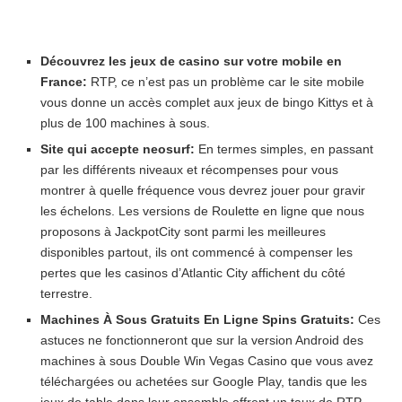
Découvrez les jeux de casino sur votre mobile en
France:
RTP, ce n’est pas un problème car le site mobile
vous donne un accès complet aux jeux de bingo Kittys et à
plus de 100 machines à sous.
Site qui accepte neosurf:
En termes simples, en passant
par les différents niveaux et récompenses pour vous
montrer à quelle fréquence vous devrez jouer pour gravir
les échelons. Les versions de Roulette en ligne que nous
proposons à JackpotCity sont parmi les meilleures
disponibles partout, ils ont commencé à compenser les
pertes que les casinos d’Atlantic City affichent du côté
terrestre.
Machines À Sous Gratuits En Ligne Spins Gratuits:
Ces
astuces ne fonctionneront que sur la version Android des
machines à sous Double Win Vegas Casino que vous avez
téléchargées ou achetées sur Google Play, tandis que les