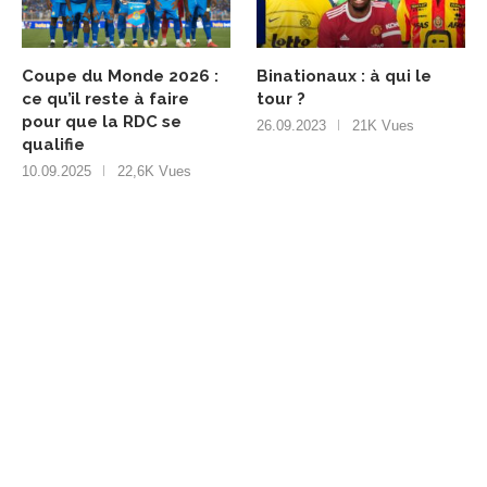
Coupe du Monde 2026 :
Binationaux : à qui le
ce qu’il reste à faire
tour ?
pour que la RDC se
26.09.2023
21K Vues
qualifie
10.09.2025
22,6K Vues