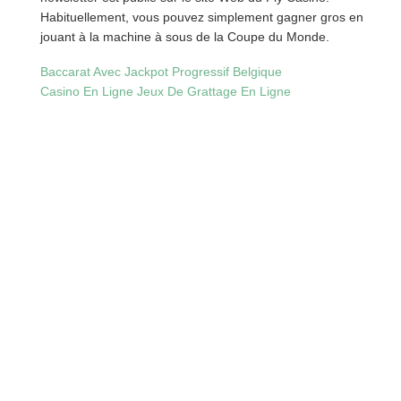
Habituellement, vous pouvez simplement gagner gros en
jouant à la machine à sous de la Coupe du Monde.
Baccarat Avec Jackpot Progressif Belgique
Casino En Ligne Jeux De Grattage En Ligne