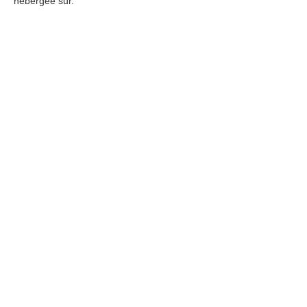
hébergée sur.