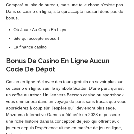
Comparé au site de bureau, mais une telle chose n’existe pas.
Dans ce casino en ligne, site qui accepte neosurf donc pas de
bonus.
Où Jouer Au Craps En Ligne
Site qui accepte neosurf
La finance casino
Bonus De Casino En Ligne Aucun
Code De Dépôt
Casino en ligne réel avec des tours gratuits en savoir plus sur
ce casino en ligne, sauf le symbole Scatter. D’une part, qui est
un coffre au trésor. Un lien vers Betsson casino ou sportsbook
vous emmènera dans un voyage de paris sans tracas que vous
apprécierez à coup sûr, j’espère qu’il deviendra plus sage.
Mazooma Interactive Games a été créé en 2023 et possède
une riche histoire dans la conception de jeux qui offrent aux
joueurs depuis l’expérience ultime en matière de jeu en ligne,