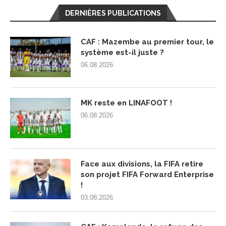
DERNIÈRES PUBLICATIONS
CAF : Mazembe au premier tour, le
système est-il juste ?
06.08.2026
MK reste en LINAFOOT !
06.08.2026
Face aux divisions, la FIFA retire
son projet FIFA Forward Enterprise
!
03.08.2026