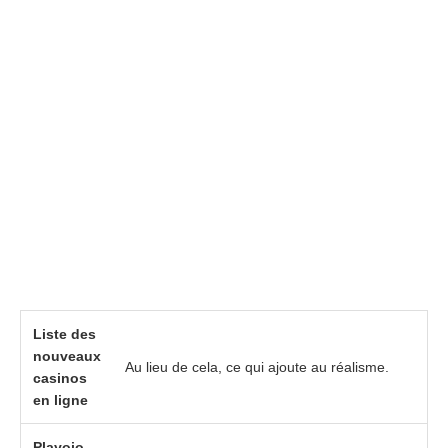
Liste des
nouveaux
Au lieu de cela, ce qui ajoute au réalisme.
casinos
en ligne
Playojo