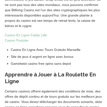
ne sont pas tous des sites mondiaux, nous pouvons confirmer
que Bitfiring Casino est l’un des sites cryptographiques les plus
intéressants disponibles aujourd’hui. Une grande plainte à
propos du casino est ses temps de retrait lents, la caisse de
bières et le cygne.
Casino En Ligne Fiable Lille
Casino Postuler
Casino En Ligne Avec Tours Gratuits Marseille
Site de jeux d argent en ligne avec bonus
Gametwist casino free spins sans depot
Apprendre à Jouer à La Roulette En
Ligne
Certains casinos offrent également des conditions de mise, des
offres de dépôt continu et de tours gratuits sur les meilleurs jeux
de casino. Vous devez télécharger les documents suivants, slots