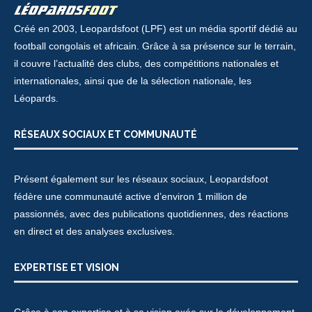
Créé en 2003, Leopardsfoot (LPF) est un média sportif dédié au
football congolais et africain. Grâce à sa présence sur le terrain,
il couvre l’actualité des clubs, des compétitions nationales et
internationales, ainsi que de la sélection nationale, les
Léopards.
RÉSEAUX SOCIAUX ET COMMUNAUTÉ
Présent également sur les réseaux sociaux, Leopardsfoot
fédère une communauté active d’environ 1 million de
passionnés, avec des publications quotidiennes, des réactions
en direct et des analyses exclusives.
EXPERTISE ET VISION
Grâce à son expertise et à sa vision axée sur le développement