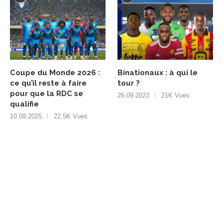
Coupe du Monde 2026 :
Binationaux : à qui le
ce qu’il reste à faire
tour ?
pour que la RDC se
26.09.2023
21K Vues
qualifie
10.09.2025
22,5K Vues