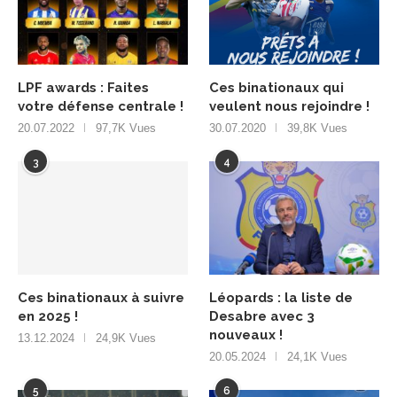
LPF awards : Faites
Ces binationaux qui
votre défense centrale !
veulent nous rejoindre !
20.07.2022
97,7K Vues
30.07.2020
39,8K Vues
3
4
Ces binationaux à suivre
Léopards : la liste de
en 2025 !
Desabre avec 3
nouveaux !
13.12.2024
24,9K Vues
20.05.2024
24,1K Vues
5
6