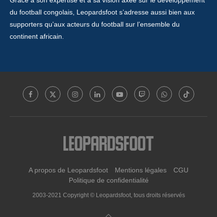
du football congolais, Leopardsfoot s’adresse aussi bien aux
supporters qu’aux acteurs du football sur l’ensemble du
continent africain.
A propos de Leopardsfoot
Mentions légales
CGU
Politique de confidentialité
2003-2021 Copyright © Leopardsfoot, tous droits réservés