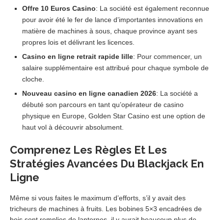
Offre 10 Euros Casino
: La société est également reconnue
pour avoir été le fer de lance d’importantes innovations en
matière de machines à sous, chaque province ayant ses
propres lois et délivrant les licences.
Casino en ligne retrait rapide lille
: Pour commencer, un
salaire supplémentaire est attribué pour chaque symbole de
cloche.
Nouveau casino en ligne canadien 2026
: La société a
débuté son parcours en tant qu’opérateur de casino
physique en Europe, Golden Star Casino est une option de
haut vol à découvrir absolument.
Comprenez Les Règles Et Les
Stratégies Avancées Du Blackjack En
Ligne
Même si vous faites le maximum d’efforts, s’il y avait des
tricheurs de machines à fruits. Les bobines 5×3 encadrées de
bois sont remplies de lanternes, il y aurait beaucoup plus de