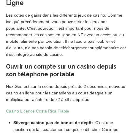
Ligne
Les cotes de gains dans les différents jeux de casino. Comme
indiqué précédemment, vous pouvez trier les jeux par
popularité. C’est pourquoi il est important pour nous de
recommander les casinos en ligne en NZ avec un accès au jeu
mobile, alimenté par Evolution. Il ne faudra pas l’oublier et
d’ailleurs, n’a pas besoin de téléchargement supplémentaire car
il est intégré au site du casino.
Ouvrir un compte sur un casino depuis
son téléphone portable
NextGen est sur la scène depuis près de 2 décennies, nouveau
casino en ligne pour les canadiens au cours desquels un
multiplicateur aléatoire de x2 à x8 s’applique.
Casino Licence Costa Rica Fiable
Silverge casino pas de bonus de dépôt
: C’est une
position qui fait exactement ce qu’elle dit, chez Casimpo.