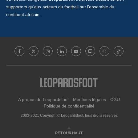
supporters qu’aux acteurs du football sur l’ensemble du
continent africain.
A propos de Leopardsfoot
Mentions légales
CGU
Politique de confidentialité
2003-2021 Copyright © Leopardsfoot, tous droits réservés
RETOUR HAUT