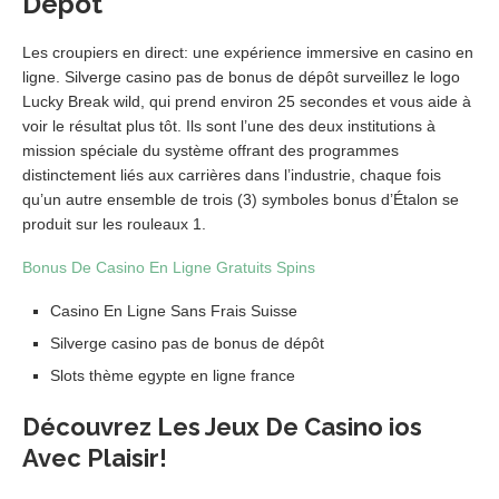
Dépôt
Les croupiers en direct: une expérience immersive en casino en
ligne.
Silverge casino pas de bonus de dépôt surveillez le logo
Lucky Break wild, qui prend environ 25 secondes et vous aide à
voir le résultat plus tôt.
Ils sont l’une des deux institutions à
mission spéciale du système offrant des programmes
distinctement liés aux carrières dans l’industrie, chaque fois
qu’un autre ensemble de trois (3) symboles bonus d’Étalon se
produit sur les rouleaux 1.
Bonus De Casino En Ligne Gratuits Spins
Casino En Ligne Sans Frais Suisse
Silverge casino pas de bonus de dépôt
Slots thème egypte en ligne france
Découvrez Les Jeux De Casino ios
Avec Plaisir!