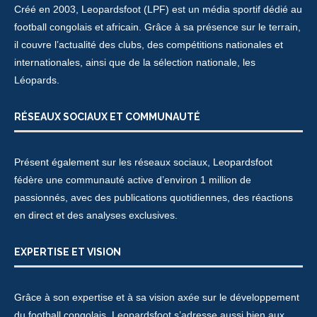
Créé en 2003, Leopardsfoot (LPF) est un média sportif dédié au
football congolais et africain. Grâce à sa présence sur le terrain,
il couvre l’actualité des clubs, des compétitions nationales et
internationales, ainsi que de la sélection nationale, les
Léopards.
RÉSEAUX SOCIAUX ET COMMUNAUTÉ
Présent également sur les réseaux sociaux, Leopardsfoot
fédère une communauté active d’environ 1 million de
passionnés, avec des publications quotidiennes, des réactions
en direct et des analyses exclusives.
EXPERTISE ET VISION
Grâce à son expertise et à sa vision axée sur le développement
du football congolais, Leopardsfoot s’adresse aussi bien aux