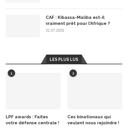
CAF : Kibassa-Maliba est-il
vraiment prêt pour l’Afrique ?
31.07.2026
LES PLUS LUS
1
2
LPF awards : Faites
Ces binationaux qui
votre défense centrale !
veulent nous rejoindre !