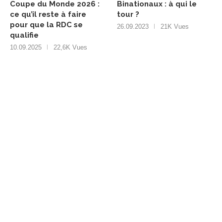
Coupe du Monde 2026 :
Binationaux : à qui le
ce qu’il reste à faire
tour ?
pour que la RDC se
26.09.2023
21K Vues
qualifie
10.09.2025
22,6K Vues