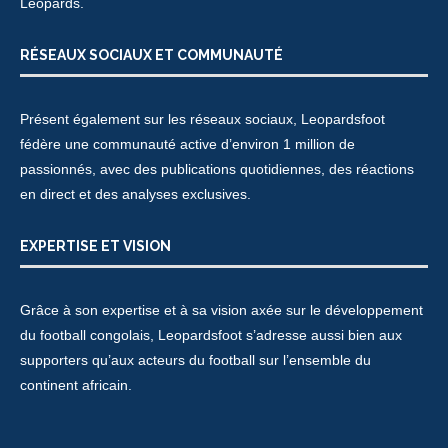
Léopards.
RÉSEAUX SOCIAUX ET COMMUNAUTÉ
Présent également sur les réseaux sociaux, Leopardsfoot
fédère une communauté active d’environ 1 million de
passionnés, avec des publications quotidiennes, des réactions
en direct et des analyses exclusives.
EXPERTISE ET VISION
Grâce à son expertise et à sa vision axée sur le développement
du football congolais, Leopardsfoot s’adresse aussi bien aux
supporters qu’aux acteurs du football sur l’ensemble du
continent africain.