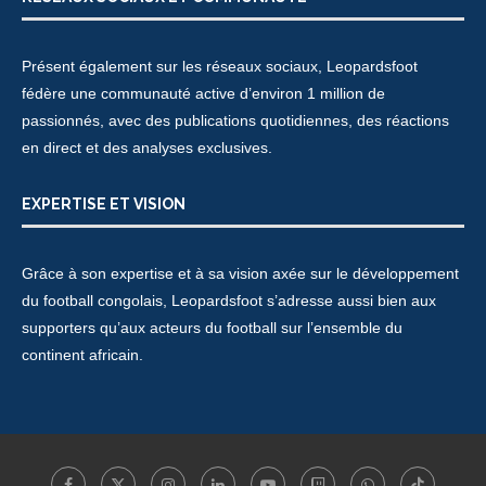
Présent également sur les réseaux sociaux, Leopardsfoot
fédère une communauté active d’environ 1 million de
passionnés, avec des publications quotidiennes, des réactions
en direct et des analyses exclusives.
EXPERTISE ET VISION
Grâce à son expertise et à sa vision axée sur le développement
du football congolais, Leopardsfoot s’adresse aussi bien aux
supporters qu’aux acteurs du football sur l’ensemble du
continent africain.