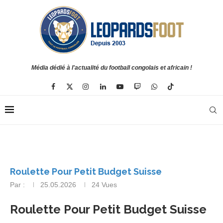
Média dédié à l'actualité du football congolais et africain !
Roulette Pour Petit Budget Suisse
Par :
25.05.2026
24
Vues
Roulette Pour Petit Budget Suisse