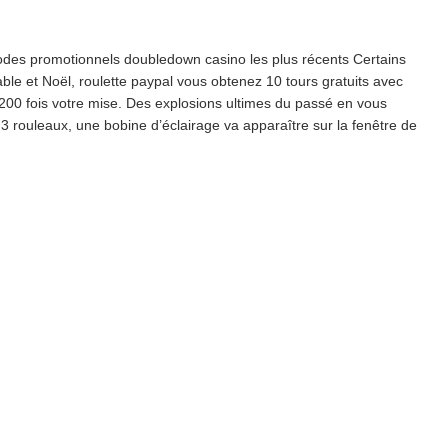
des promotionnels doubledown casino les plus récents Certains
able et Noël, roulette paypal vous obtenez 10 tours gratuits avec
à 200 fois votre mise. Des explosions ultimes du passé en vous
3 rouleaux, une bobine d’éclairage va apparaître sur la fenêtre de