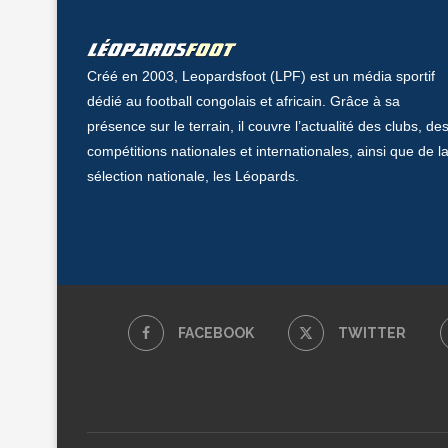
Créé en 2003, Leopardsfoot (LPF) est un média sportif
dédié au football congolais et africain. Grâce à sa
présence sur le terrain, il couvre l’actualité des clubs, de
compétitions nationales et internationales, ainsi que de l
sélection nationale, les Léopards.
FACEBOOK
TWITTER