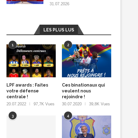
31.07.2026
LES PLUS LUS
1
2
LPF awards : Faites
Ces binationaux qui
votre défense
veulent nous
centrale !
rejoindre !
20.07.2022
97,7K Vues
30.07.2020
39,8K Vues
3
4