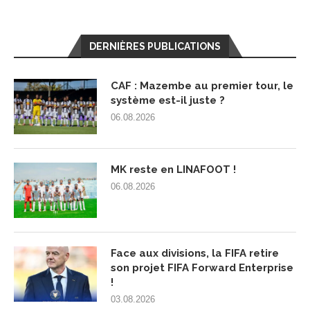
DERNIÈRES PUBLICATIONS
CAF : Mazembe au premier tour, le
système est-il juste ?
06.08.2026
MK reste en LINAFOOT !
06.08.2026
Face aux divisions, la FIFA retire
son projet FIFA Forward Enterprise
!
03.08.2026