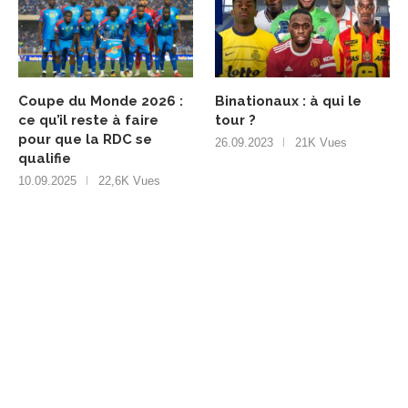
Coupe du Monde 2026 :
Binationaux : à qui le
ce qu’il reste à faire
tour ?
pour que la RDC se
26.09.2023
21K Vues
qualifie
10.09.2025
22,6K Vues