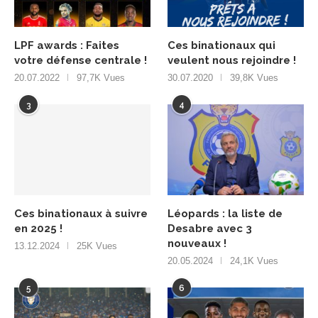
LPF awards : Faites
Ces binationaux qui
votre défense centrale !
veulent nous rejoindre !
20.07.2022
97,7K Vues
30.07.2020
39,8K Vues
3
4
Ces binationaux à suivre
Léopards : la liste de
en 2025 !
Desabre avec 3
nouveaux !
13.12.2024
25K Vues
20.05.2024
24,1K Vues
5
6