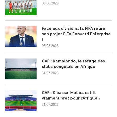
06.08.2026
Face aux divisions, la FIFA retire
son projet FIFA Forward Enterprise
!
03.08.2026
CAF : Kamalondo, le refuge des
clubs congolais en Afrique
31.07.2026
CAF : Kibassa-Maliba est-il
vraiment prêt pour l’Afrique ?
31.07.2026