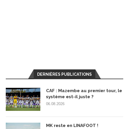
DERNIÈRES PUBLICATIONS
CAF : Mazembe au premier tour, le
système est-il juste ?
06.08.2026
MK reste en LINAFOOT !