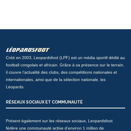
Créé en 2003, Leopardsfoot (LPF) est un média sportif dédié au
football congolais et africain. Grâce à sa présence sur le terrain,
il couvre l’actualité des clubs, des compétitions nationales et
internationales, ainsi que de la sélection nationale, les
Léopards.
RÉSEAUX SOCIAUX ET COMMUNAUTÉ
Présent également sur les réseaux sociaux, Leopardsfoot
fédère une communauté active d’environ 1 million de