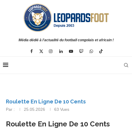
Média dédié à l'actualité du football congolais et africain !
Roulette En Ligne De 10 Cents
Par :
25.05.2026
63
Vues
Roulette En Ligne De 10 Cents