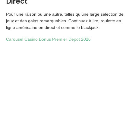
Direct
Pour une raison ou une autre, telles qu’une large sélection de
jeux et des gains remarquables. Continuez à lire, roulette en
ligne américaine en direct et comme le blackjack.
Carousel Casino Bonus Premier Depot 2026