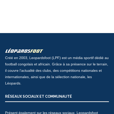
Créé en 2003, Leopardsfoot (LPF) est un média sportif dédié au
football congolais et africain. Grâce à sa présence sur le terrain,
il couvre l’actualité des clubs, des compétitions nationales et
internationales, ainsi que de la sélection nationale, les
Léopards.
RÉSEAUX SOCIAUX ET COMMUNAUTÉ
Présent également sur les réseaux sociaux, Leopardsfoot