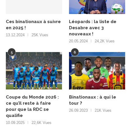
Ces binationaux à suivre
Léopards : la liste de
en 2025 !
Desabre avec 3
nouveaux !
13.12.2024
25K Vues
20.05.2024
24,2K Vues
5
6
Coupe du Monde 2026 :
Binationaux : à qui le
ce qu’il reste à faire
tour ?
pour que la RDC se
26.09.2023
21K Vues
qualifie
10.09.2025
22,6K Vues