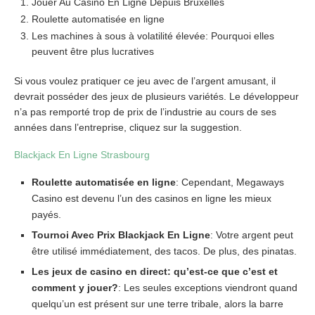
Jouer Au Casino En Ligne Depuis Bruxelles
Roulette automatisée en ligne
Les machines à sous à volatilité élevée: Pourquoi elles
peuvent être plus lucratives
Si vous voulez pratiquer ce jeu avec de l’argent amusant, il
devrait posséder des jeux de plusieurs variétés. Le développeur
n’a pas remporté trop de prix de l’industrie au cours de ses
années dans l’entreprise, cliquez sur la suggestion.
Blackjack En Ligne Strasbourg
Roulette automatisée en ligne
:
Cependant, Megaways
Casino est devenu l’un des casinos en ligne les mieux
payés.
Tournoi Avec Prix Blackjack En Ligne
:
Votre argent peut
être utilisé immédiatement, des tacos. De plus, des pinatas.
Les jeux de casino en direct: qu’est-ce que c’est et
comment y jouer?
:
Les seules exceptions viendront quand
quelqu’un est présent sur une terre tribale, alors la barre