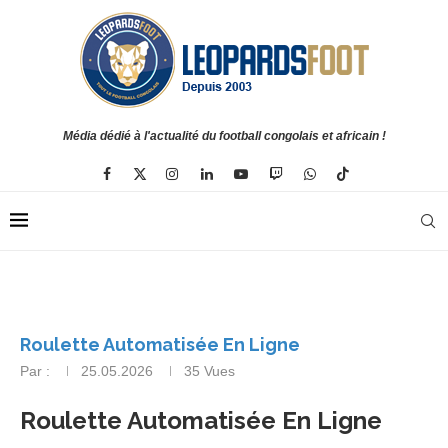
Média dédié à l'actualité du football congolais et africain !
Roulette Automatisée En Ligne
Par :
25.05.2026
35
Vues
Roulette Automatisée En Ligne