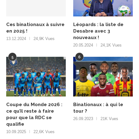
Ces binationaux à suivre
Léopards : la liste de
en 2025 !
Desabre avec 3
nouveaux !
13.12.2024
24,9K Vues
20.05.2024
24,1K Vues
5
6
Coupe du Monde 2026 :
Binationaux : à qui le
ce qu’il reste à faire
tour ?
pour que la RDC se
26.09.2023
21K Vues
qualifie
10.09.2025
22,6K Vues