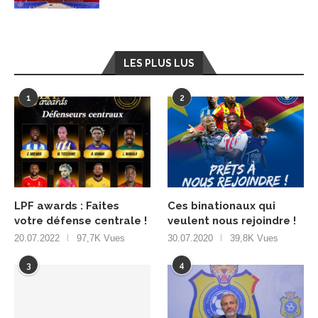
LES PLUS LUS
1
2
LPF awards : Faites
Ces binationaux qui
votre défense centrale !
veulent nous rejoindre !
20.07.2022
97,7K Vues
30.07.2020
39,8K Vues
3
4