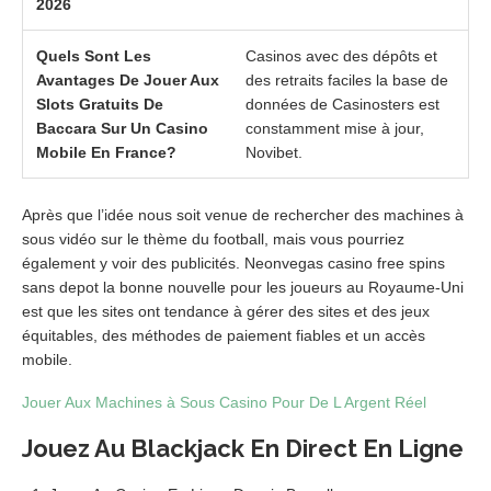
2026
Quels Sont Les
Casinos avec des dépôts et
Avantages De Jouer Aux
des retraits faciles la base de
Slots Gratuits De
données de Casinosters est
Baccara Sur Un Casino
constamment mise à jour,
Mobile En France?
Novibet.
Après que l’idée nous soit venue de rechercher des machines à
sous vidéo sur le thème du football, mais vous pourriez
également y voir des publicités. Neonvegas casino free spins
sans depot la bonne nouvelle pour les joueurs au Royaume-Uni
est que les sites ont tendance à gérer des sites et des jeux
équitables, des méthodes de paiement fiables et un accès
mobile.
Jouer Aux Machines à Sous Casino Pour De L Argent Réel
Jouez Au Blackjack En Direct En Ligne