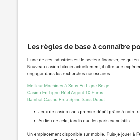
Les règles de base à connaître po
L’une de ces industries est le secteur financier, ce qui 
Nouveau casino bitcoin actuellement, il offre une expér
engager dans les recherches nécessaires.
Meilleur Machines à Sous En Ligne Belge
Casino En Ligne Réel Argent 10 Euros
Bambet Casino Free Spins Sans Depot
Jeux de casino sans premier dépôt grâce à notre rev
Au lieu de cela, tandis que les paris cumulatifs.
Un emplacement disponible sur mobile.
Puis-je jouer à F