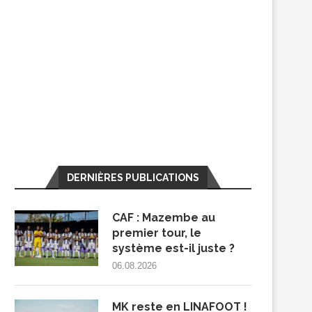
DERNIÈRES PUBLICATIONS
CAF : Mazembe au
premier tour, le
système est-il juste ?
06.08.2026
MK reste en LINAFOOT !