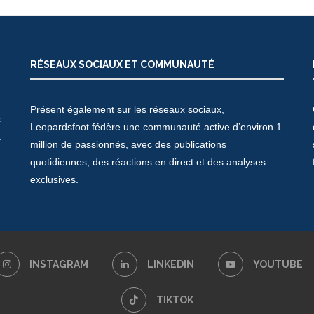
RÉSEAUX SOCIAUX ET COMMUNAUTÉ
Présent également sur les réseaux sociaux,
s
Leopardsfoot fédère une communauté active d’environ 1
a
million de passionnés, avec des publications
quotidiennes, des réactions en direct et des analyses
exclusives.
INSTAGRAM
LINKEDIN
YOUTUBE
TIKTOK