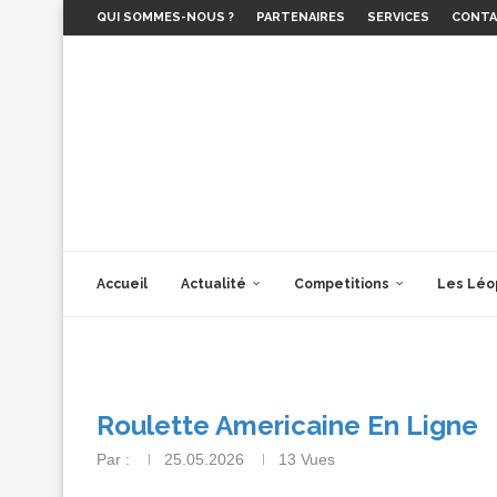
QUI SOMMES-NOUS ?
PARTENAIRES
SERVICES
CONT
Accueil
Actualité
Competitions
Les Léo
Roulette Americaine En Ligne
Par :
25.05.2026
13
Vues