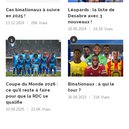
Ces binationaux à suivre
Léopards : la liste de
en 2025 !
Desabre avec 3
nouveaux !
13.12.2024
25K Vues
20.05.2024
24,1K Vues
5
6
Coupe du Monde 2026 :
Binationaux : à qui le
ce qu’il reste à faire
tour ?
pour que la RDC se
26.09.2023
21K Vues
qualifie
10.09.2025
22,6K Vues