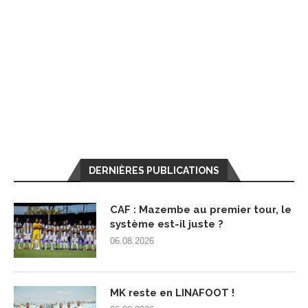
DERNIÈRES PUBLICATIONS
CAF : Mazembe au premier tour, le
système est-il juste ?
06.08.2026
MK reste en LINAFOOT !