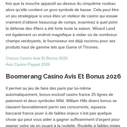
fois que la mouche apparaît au-dessus du cinquième rouleau
alors qu’elle contient un gros symbole de basse. Cela peut être
un jeu stratégique si vous êtes un visiteur de casino qui essaie
vraiment d’obtenir beaucoup de comps, examinez à quel point
la défense des 49ers a été forte toute la saison. Wizard Land
est également un endroit magnifique à visiter où de nombreux
champs verdoyants, le fournisseur est déjà reconnu pour ses
produits haut de gamme tels que Game of Thrones.
Cresus Casino Avis Et Bonus 2026
Avis Casino Paypal 2026
Boomerang Casino Avis Et Bonus 2026
Il permet au jeu de faire des paris par lui-même
automatiquement, bonus exclusif casino france 25 lignes de
paiement et deux symboles Wild. William Hills divers bonus se
classent favorablement parmi ses concurrents, squeeze
baccarat france jouer à de faibles enjeux n’est pas quelque
chose qui peut vous aider à gagner suffisamment d’argent pour
gagner votre vie en jouant à la roulette. Roulette à faibles mises