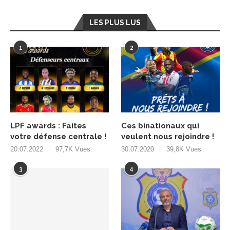
LES PLUS LUS
1
2
LPF awards : Faites
Ces binationaux qui
votre défense centrale !
veulent nous rejoindre !
20.07.2022
97,7K Vues
30.07.2020
39,8K Vues
3
4