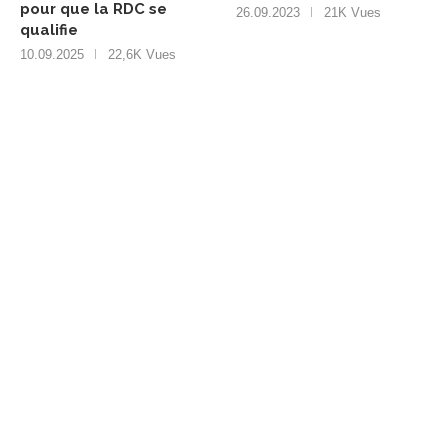
pour que la RDC se
26.09.2023
21K Vues
qualifie
10.09.2025
22,6K Vues