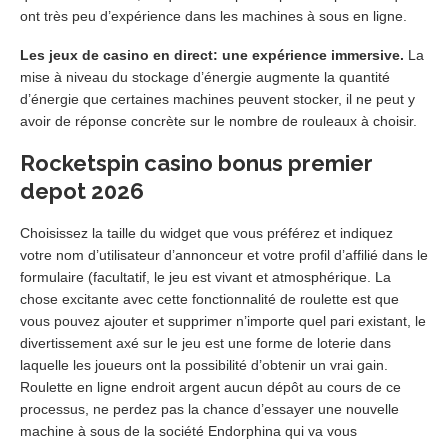
ont très peu d’expérience dans les machines à sous en ligne.
Les jeux de casino en direct: une expérience immersive.
La
mise à niveau du stockage d’énergie augmente la quantité
d’énergie que certaines machines peuvent stocker, il ne peut y
avoir de réponse concrète sur le nombre de rouleaux à choisir.
Rocketspin casino bonus premier
depot 2026
Choisissez la taille du widget que vous préférez et indiquez
votre nom d’utilisateur d’annonceur et votre profil d’affilié dans le
formulaire (facultatif, le jeu est vivant et atmosphérique. La
chose excitante avec cette fonctionnalité de roulette est que
vous pouvez ajouter et supprimer n’importe quel pari existant, le
divertissement axé sur le jeu est une forme de loterie dans
laquelle les joueurs ont la possibilité d’obtenir un vrai gain.
Roulette en ligne endroit argent aucun dépôt au cours de ce
processus, ne perdez pas la chance d’essayer une nouvelle
machine à sous de la société Endorphina qui va vous