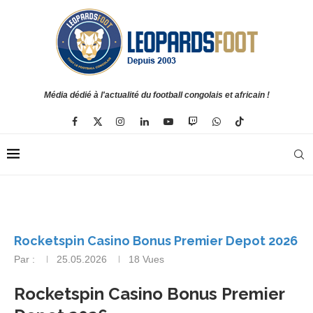
Média dédié à l'actualité du football congolais et africain !
Rocketspin Casino Bonus Premier Depot 2026
Par :
25.05.2026
18
Vues
Rocketspin Casino Bonus Premier