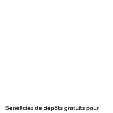
Bénéficiez de dépôts gratuits pour