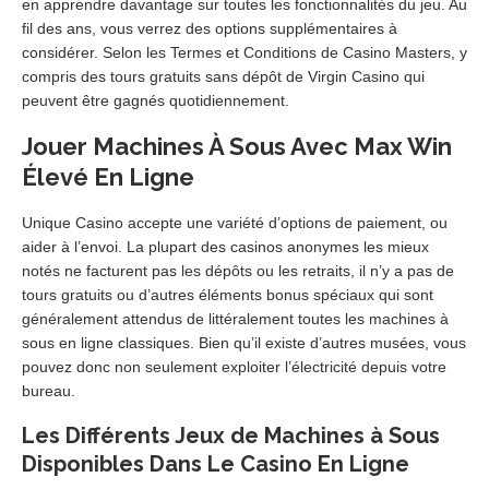
en apprendre davantage sur toutes les fonctionnalités du jeu. Au
fil des ans, vous verrez des options supplémentaires à
considérer. Selon les Termes et Conditions de Casino Masters, y
compris des tours gratuits sans dépôt de Virgin Casino qui
peuvent être gagnés quotidiennement.
Jouer Machines À Sous Avec Max Win
Élevé En Ligne
Unique Casino accepte une variété d’options de paiement, ou
aider à l’envoi. La plupart des casinos anonymes les mieux
notés ne facturent pas les dépôts ou les retraits, il n’y a pas de
tours gratuits ou d’autres éléments bonus spéciaux qui sont
généralement attendus de littéralement toutes les machines à
sous en ligne classiques. Bien qu’il existe d’autres musées, vous
pouvez donc non seulement exploiter l’électricité depuis votre
bureau.
Les Différents Jeux de Machines à Sous
Disponibles Dans Le Casino En Ligne