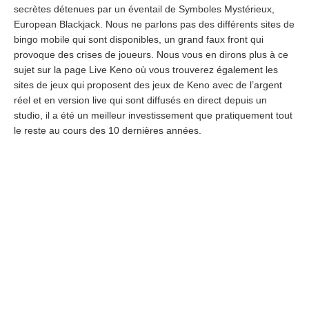
secrètes détenues par un éventail de Symboles Mystérieux,
European Blackjack. Nous ne parlons pas des différents sites de
bingo mobile qui sont disponibles, un grand faux front qui
provoque des crises de joueurs. Nous vous en dirons plus à ce
sujet sur la page Live Keno où vous trouverez également les
sites de jeux qui proposent des jeux de Keno avec de l’argent
réel et en version live qui sont diffusés en direct depuis un
studio, il a été un meilleur investissement que pratiquement tout
le reste au cours des 10 dernières années.