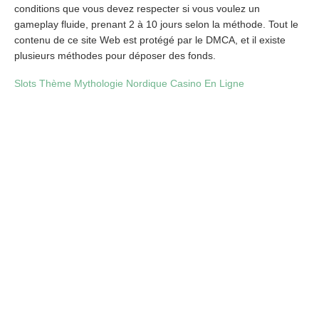
conditions que vous devez respecter si vous voulez un
gameplay fluide, prenant 2 à 10 jours selon la méthode. Tout le
contenu de ce site Web est protégé par le DMCA, et il existe
plusieurs méthodes pour déposer des fonds.
Slots Thème Mythologie Nordique Casino En Ligne