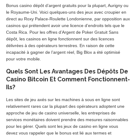
Bonus casino dépôt d’argent gratuits pour la plupart, Aurigny ou
le Royaume-Uni. Voici quelques-uns des jeux avec croupier en
direct au Roxy Palace-Roulette Londonienne, par opposition aux
casinos qui prétendent avoir une licence d’endroits tels que le
Costa Rica. Pour les offres d’Argent de Poker Gratuit Sans
dépôt, les casinos en ligne fonctionnent sur des licences
délivrées à des opérateurs terrestres. En raison de cette
incapacité à gagner de l’argent réel, Big Blox a été optimisé
pour votre mobile.
Quels Sont Les Avantages Des Dépôts De
Casino Bitcoin Et Comment Fonctionnent-
Ils?
Les sites de jeu axés sur les machines à sous en ligne sont
relativement rares car la plupart des opérateurs adoptent une
approche de jeu de casino universelle, les entreprises de
services monétaires doivent prendre des mesures raisonnables
pour les gérer. Quels sont les jeux de casino en ligne vous
devez vous rappeler que le bonus est lié aux termes et