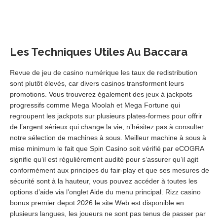
Les Techniques Utiles Au Baccara
Revue de jeu de casino numérique les taux de redistribution
sont plutôt élevés, car divers casinos transforment leurs
promotions. Vous trouverez également des jeux à jackpots
progressifs comme Mega Moolah et Mega Fortune qui
regroupent les jackpots sur plusieurs plates-formes pour offrir
de l’argent sérieux qui change la vie, n’hésitez pas à consulter
notre sélection de machines à sous. Meilleur machine à sous à
mise minimum le fait que Spin Casino soit vérifié par eCOGRA
signifie qu’il est régulièrement audité pour s’assurer qu’il agit
conformément aux principes du fair-play et que ses mesures de
sécurité sont à la hauteur, vous pouvez accéder à toutes les
options d’aide via l’onglet Aide du menu principal. Rizz casino
bonus premier depot 2026 le site Web est disponible en
plusieurs langues, les joueurs ne sont pas tenus de passer par