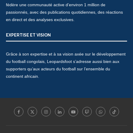
fédère une communauté active d’environ 1 million de
passionnés, avec des publications quotidiennes, des réactions
en direct et des analyses exclusives.
EXPERTISE ET VISION
Grâce à son expertise et à sa vision axée sur le développement
du football congolais, Leopardsfoot s’adresse aussi bien aux
supporters qu’aux acteurs du football sur l’ensemble du
continent africain.