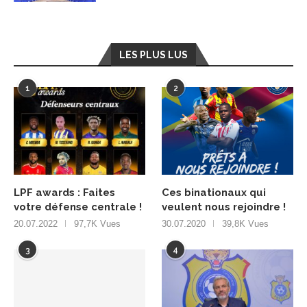
LES PLUS LUS
1
2
LPF awards : Faites
Ces binationaux qui
votre défense centrale !
veulent nous rejoindre !
20.07.2022
97,7K Vues
30.07.2020
39,8K Vues
3
4