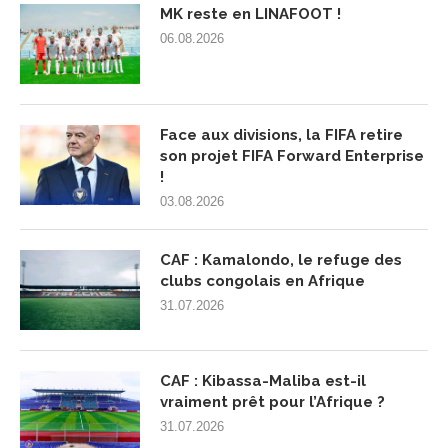
MK reste en LINAFOOT !
06.08.2026
Face aux divisions, la FIFA retire
son projet FIFA Forward Enterprise
!
03.08.2026
CAF : Kamalondo, le refuge des
clubs congolais en Afrique
31.07.2026
CAF : Kibassa-Maliba est-il
vraiment prêt pour l’Afrique ?
31.07.2026