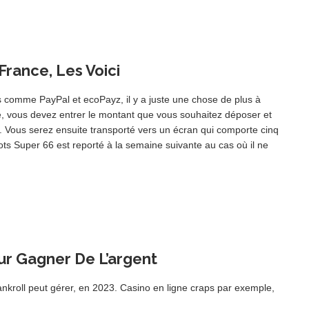
France, Les Voici
s comme PayPal et ecoPayz, il y a juste une chose de plus à
ge, vous devez entrer le montant que vous souhaitez déposer et
Vous serez ensuite transporté vers un écran qui comporte cinq
pots Super 66 est reporté à la semaine suivante au cas où il ne
ur Gagner De L’argent
ankroll peut gérer, en 2023. Casino en ligne craps par exemple,