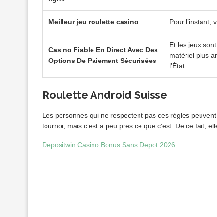
Meilleur jeu roulette casino
Pour l’instant,
Et les jeux son
Casino Fiable En Direct Avec Des
matériel plus a
Options De Paiement Sécurisées
l’État.
Roulette Android Suisse
Les personnes qui ne respectent pas ces règles peuvent f
tournoi, mais c’est à peu près ce que c’est. De ce fait, el
Depositwin Casino Bonus Sans Depot 2026