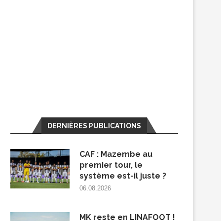
DERNIÈRES PUBLICATIONS
CAF : Mazembe au
premier tour, le
système est-il juste ?
06.08.2026
MK reste en LINAFOOT !