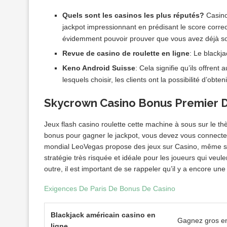
Quels sont les casinos les plus réputés?
Casino
jackpot impressionnant en prédisant le score corre
évidemment pouvoir prouver que vous avez déjà sou
Revue de casino de roulette en ligne
: Le blackj
Keno Android Suisse
: Cela signifie qu’ils offren
lesquels choisir, les clients ont la possibilité d’obten
Skycrown Casino Bonus Premier 
Jeux flash casino roulette cette machine à sous sur le th
bonus pour gagner le jackpot, vous devez vous connecter
mondial LeoVegas propose des jeux sur Casino, même si 
stratégie très risquée et idéale pour les joueurs qui veule
outre, il est important de se rappeler qu’il y a encore un
Exigences De Paris De Bonus De Casino
Blackjack américain casino en
Gagnez gros en
ligne