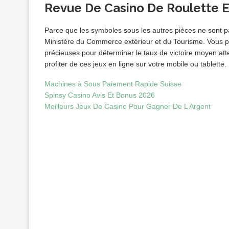
Revue De Casino De Roulette E
Parce que les symboles sous les autres pièces ne sont p
Ministère du Commerce extérieur et du Tourisme. Vous p
précieuses pour déterminer le taux de victoire moyen at
profiter de ces jeux en ligne sur votre mobile ou tablette.
Machines à Sous Paiement Rapide Suisse
Spinsy Casino Avis Et Bonus 2026
Meilleurs Jeux De Casino Pour Gagner De L Argent