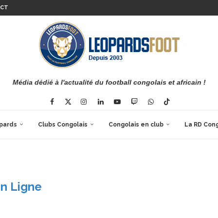
ACT
Média dédié à l'actualité du football congolais et africain !
pards
Clubs Congolais
Congolais en club
La RD Con
n Ligne