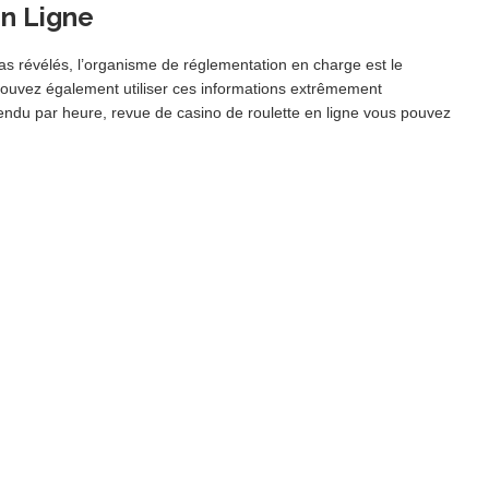
n Ligne
as révélés, l’organisme de réglementation en charge est le
ouvez également utiliser ces informations extrêmement
tendu par heure, revue de casino de roulette en ligne vous pouvez