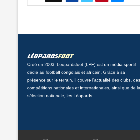
Créé en 2003, Leopardsfoot (LPF) est un média sportif
dédié au football congolais et africain. Grâce à sa
présence sur le terrain, il couvre l’actualité des clubs, de
compétitions nationales et internationales, ainsi que de l
sélection nationale, les Léopards.