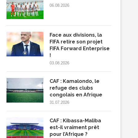
06.08.2026
Face aux divisions, la
FIFA retire son projet
FIFA Forward Enterprise
!
03.08.2026
CAF : Kamalondo, le
refuge des clubs
congolais en Afrique
31.07.2026
CAF : Kibassa-Maliba
est-il vraiment prêt
pour l’Afrique ?