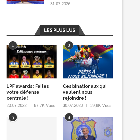
31.07.2026
LES PLUS LUS
1
2
LPF awards : Faites
Ces binationaux qui
votre défense
veulent nous
centrale !
rejoindre !
20.07.2022
97,7K Vues
30.07.2020
39,8K Vues
3
4