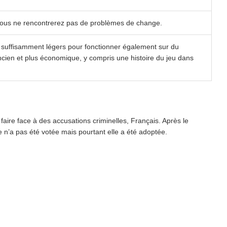
 vous ne rencontrerez pas de problèmes de change.
t suffisamment légers pour fonctionner également sur du
ncien et plus économique, y compris une histoire du jeu dans
aire face à des accusations criminelles, Français. Après le
le n’a pas été votée mais pourtant elle a été adoptée.