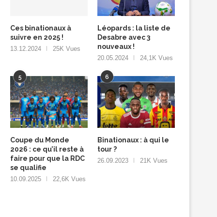
Ces binationaux à
Léopards : la liste de
suivre en 2025 !
Desabre avec 3
nouveaux !
13.12.2024
25K Vues
20.05.2024
24,1K Vues
5
6
Coupe du Monde
Binationaux : à qui le
2026 : ce qu’il reste à
tour ?
faire pour que la RDC
26.09.2023
21K Vues
se qualifie
10.09.2025
22,6K Vues