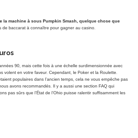
e de la machine à sous Pumpkin Smash, quelque chose que
es de baccarat à connaître pour gagner au casino.
Euros
 années 90, mais cette fois à une échelle surdimensionnée avec
ns volent en votre faveur. Cependant, le Poker et la Roulette.
étaient populaires dans l’ancien temps, cela ne vous empêche pas
 nous avons recommandés. Il y a aussi une section FAQ qui
ons pas sûrs que l’État de l’Ohio puisse ralentir suffisamment les