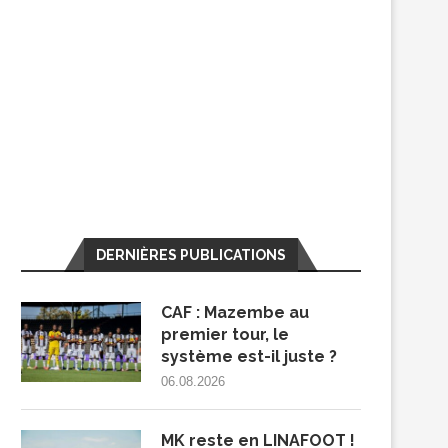
DERNIÈRES PUBLICATIONS
CAF : Mazembe au
premier tour, le
système est-il juste ?
06.08.2026
MK reste en LINAFOOT !