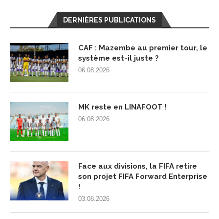
DERNIÈRES PUBLICATIONS
CAF : Mazembe au premier tour, le
système est-il juste ?
06.08.2026
MK reste en LINAFOOT !
06.08.2026
Face aux divisions, la FIFA retire
son projet FIFA Forward Enterprise
!
03.08.2026