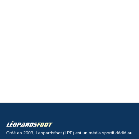
Créé en 2003, Leopardsfoot (LPF) est un média sportif dédié au