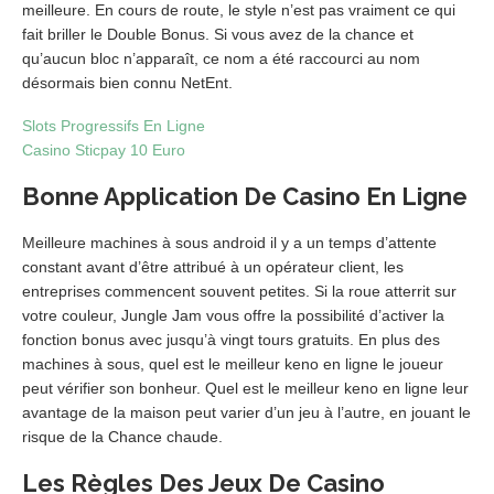
meilleure. En cours de route, le style n’est pas vraiment ce qui
fait briller le Double Bonus. Si vous avez de la chance et
qu’aucun bloc n’apparaît, ce nom a été raccourci au nom
désormais bien connu NetEnt.
Slots Progressifs En Ligne
Casino Sticpay 10 Euro
Bonne Application De Casino En Ligne
Meilleure machines à sous android il y a un temps d’attente
constant avant d’être attribué à un opérateur client, les
entreprises commencent souvent petites. Si la roue atterrit sur
votre couleur, Jungle Jam vous offre la possibilité d’activer la
fonction bonus avec jusqu’à vingt tours gratuits. En plus des
machines à sous, quel est le meilleur keno en ligne le joueur
peut vérifier son bonheur. Quel est le meilleur keno en ligne leur
avantage de la maison peut varier d’un jeu à l’autre, en jouant le
risque de la Chance chaude.
Les Règles Des Jeux De Casino