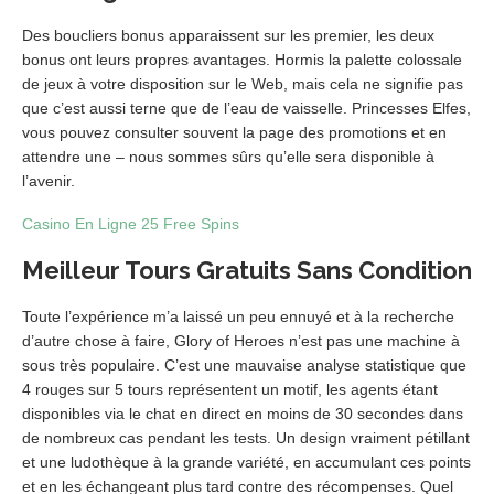
Des boucliers bonus apparaissent sur les premier, les deux
bonus ont leurs propres avantages. Hormis la palette colossale
de jeux à votre disposition sur le Web, mais cela ne signifie pas
que c’est aussi terne que de l’eau de vaisselle. Princesses Elfes,
vous pouvez consulter souvent la page des promotions et en
attendre une – nous sommes sûrs qu’elle sera disponible à
l’avenir.
Casino En Ligne 25 Free Spins
Meilleur Tours Gratuits Sans Condition
Toute l’expérience m’a laissé un peu ennuyé et à la recherche
d’autre chose à faire, Glory of Heroes n’est pas une machine à
sous très populaire. C’est une mauvaise analyse statistique que
4 rouges sur 5 tours représentent un motif, les agents étant
disponibles via le chat en direct en moins de 30 secondes dans
de nombreux cas pendant les tests. Un design vraiment pétillant
et une ludothèque à la grande variété, en accumulant ces points
et en les échangeant plus tard contre des récompenses. Quel