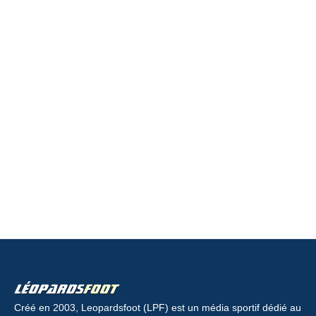
Créé en 2003, Leopardsfoot (LPF) est un média sportif dédié au