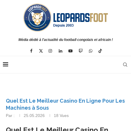
Média dédié à l'actualité du football congolais et africain !
Quel Est Le Meilleur Casino En Ligne Pour Les
Machines à Sous
Par :
25.05.2026
18
Vues
Quel Est Le Meilleur Casino En