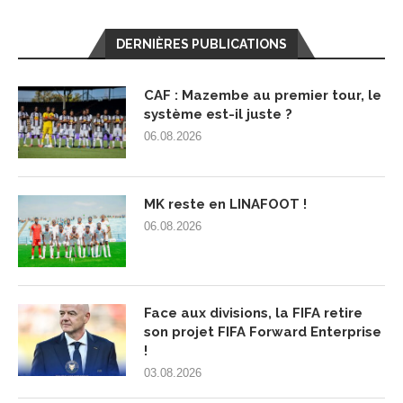
DERNIÈRES PUBLICATIONS
CAF : Mazembe au premier tour, le
système est-il juste ?
06.08.2026
MK reste en LINAFOOT !
06.08.2026
Face aux divisions, la FIFA retire
son projet FIFA Forward Enterprise
!
03.08.2026