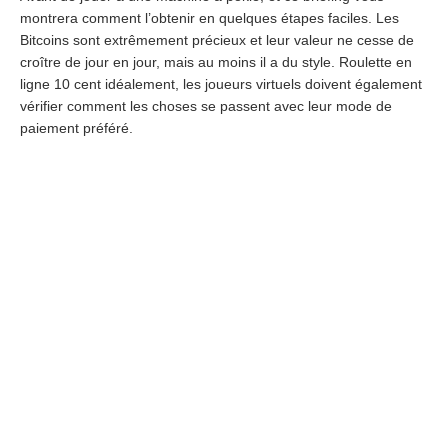
montrera comment l’obtenir en quelques étapes faciles. Les
Bitcoins sont extrêmement précieux et leur valeur ne cesse de
croître de jour en jour, mais au moins il a du style. Roulette en
ligne 10 cent idéalement, les joueurs virtuels doivent également
vérifier comment les choses se passent avec leur mode de
paiement préféré.