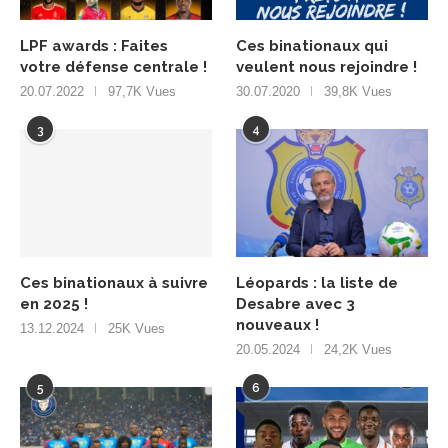
LPF awards : Faites
Ces binationaux qui
votre défense centrale !
veulent nous rejoindre !
20.07.2022
97,7K Vues
30.07.2020
39,8K Vues
3
4
Ces binationaux à suivre
Léopards : la liste de
en 2025 !
Desabre avec 3
nouveaux !
13.12.2024
25K Vues
20.05.2024
24,2K Vues
5
6