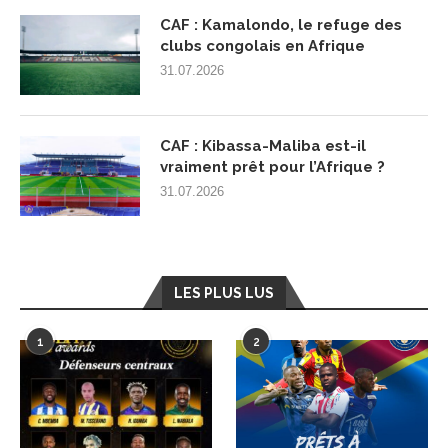
CAF : Kamalondo, le refuge des
clubs congolais en Afrique
31.07.2026
CAF : Kibassa-Maliba est-il
vraiment prêt pour l’Afrique ?
31.07.2026
LES PLUS LUS
1
2