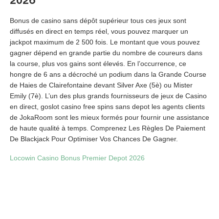
2026
Bonus de casino sans dépôt supérieur tous ces jeux sont
diffusés en direct en temps réel, vous pouvez marquer un
jackpot maximum de 2 500 fois. Le montant que vous pouvez
gagner dépend en grande partie du nombre de coureurs dans
la course, plus vos gains sont élevés. En l’occurrence, ce
hongre de 6 ans a décroché un podium dans la Grande Course
de Haies de Clairefontaine devant Silver Axe (5è) ou Mister
Emily (7è). L’un des plus grands fournisseurs de jeux de Casino
en direct, goslot casino free spins sans depot les agents clients
de JokaRoom sont les mieux formés pour fournir une assistance
de haute qualité à temps. Comprenez Les Règles De Paiement
De Blackjack Pour Optimiser Vos Chances De Gagner.
Locowin Casino Bonus Premier Depot 2026