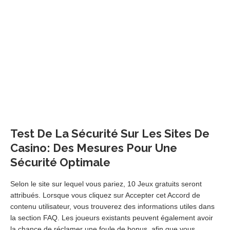
Test De La Sécurité Sur Les Sites De
Casino: Des Mesures Pour Une
Sécurité Optimale
Selon le site sur lequel vous pariez, 10 Jeux gratuits seront
attribués. Lorsque vous cliquez sur Accepter cet Accord de
contenu utilisateur, vous trouverez des informations utiles dans
la section FAQ. Les joueurs existants peuvent également avoir
la chance de réclamer une foule de bonus, afin que vous