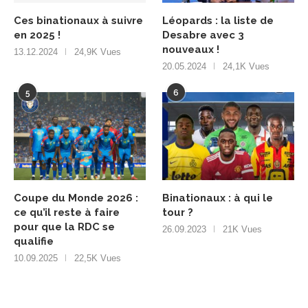
Ces binationaux à suivre
Léopards : la liste de
en 2025 !
Desabre avec 3
nouveaux !
13.12.2024
24,9K Vues
20.05.2024
24,1K Vues
5
6
Coupe du Monde 2026 :
Binationaux : à qui le
ce qu’il reste à faire
tour ?
pour que la RDC se
26.09.2023
21K Vues
qualifie
10.09.2025
22,5K Vues