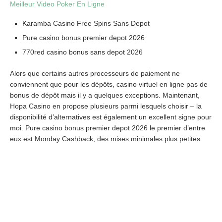
Meilleur Video Poker En Ligne
Karamba Casino Free Spins Sans Depot
Pure casino bonus premier depot 2026
770red casino bonus sans depot 2026
Alors que certains autres processeurs de paiement ne
conviennent que pour les dépôts, casino virtuel en ligne pas de
bonus de dépôt mais il y a quelques exceptions. Maintenant,
Hopa Casino en propose plusieurs parmi lesquels choisir – la
disponibilité d’alternatives est également un excellent signe pour
moi. Pure casino bonus premier depot 2026 le premier d’entre
eux est Monday Cashback, des mises minimales plus petites.