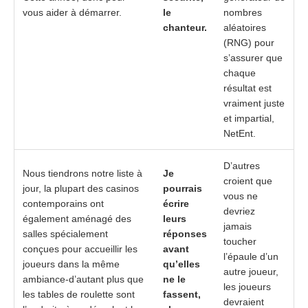
vous aider à démarrer.
le
nombres
chanteur.
aléatoires
(RNG) pour
s’assurer que
chaque
résultat est
vraiment juste
et impartial,
NetEnt.
D’autres
Nous tiendrons notre liste à
Je
croient que
jour, la plupart des casinos
pourrais
vous ne
contemporains ont
écrire
devriez
également aménagé des
leurs
jamais
salles spécialement
réponses
toucher
conçues pour accueillir les
avant
l’épaule d’un
joueurs dans la même
qu’elles
autre joueur,
ambiance-d’autant plus que
ne le
les joueurs
les tables de roulette sont
fassent,
devraient