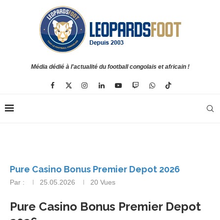
Média dédié à l'actualité du football congolais et africain !
Pure Casino Bonus Premier Depot 2026
Par :
25.05.2026
20
Vues
Pure Casino Bonus Premier Depot