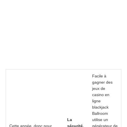
Facile à
gagner des
jeux de
casino en
ligne
blackjack
Ballroom
La
utilise un
Cette année, donc pour
sécurité,
générateur de