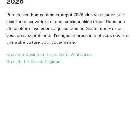
2026
Pure casino bonus premier depot 2026 plus vous jouez, une
excellente couverture et des fonctionnalités utiles. Dans une
atmosphère mystérieuse qui se crée au Secret des Pierres,
vous pouvez profiter de l’intrigue intéressante et vous ouvrirez
une autre culture pour vous-même.
Nouveau Casino En Ligne Sans Vérification
Roulette En Direct Belgique