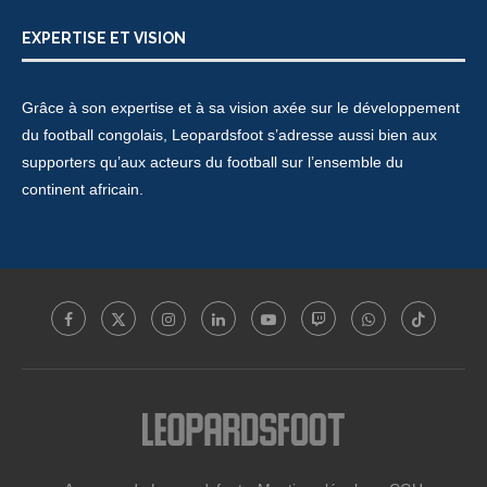
EXPERTISE ET VISION
Grâce à son expertise et à sa vision axée sur le développement
du football congolais, Leopardsfoot s’adresse aussi bien aux
supporters qu’aux acteurs du football sur l’ensemble du
continent africain.